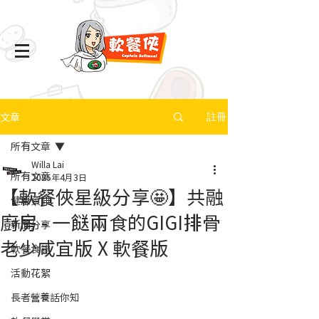
文章
註冊
所有文章
Willa Lai
所有文章
2025年4月3日
【軟餐俠星級分享🤩】共融
健康資訊
廚房 - 一餸兩食的GIGI排骨
新聞分享
老少咸宜版 X 軟餐版
軟餐食譜
活動花絮
長者營養話你知