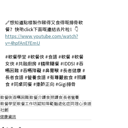
🔗想知道點樣製作睇得又食得嘅排骨軟
餐？快啲click下面嘅連結去片啦！👇 
https://www.youtube.com/watch?
v=4hpfAnEfEmU
#軟餐學堂
#軟餐俠
#食譜
#軟餐
#軟餐
女俠
#共融廚房
#精緻糊餐
#IDDSI
#吞
嚥困難
#吞嚥障礙
#鼻胃喉
#長者健康
#
長者食譜
#營養食譜
#有尊嚴飲食
#照護
食
#同桌同餐
#樂齡正向
#Gigi排骨
軟餐俠
吞嚥困難
軟餐
介護食
照護食
長者營養
軟餐學堂
軟餐工作坊
認知障礙
腦退化症
同理心
食譜
社創
健康資訊