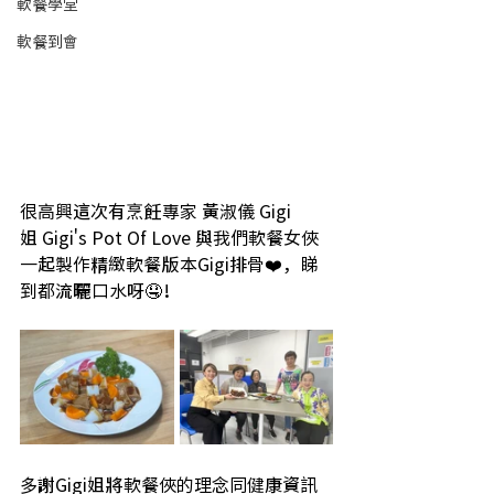
軟餐學堂
軟餐到會
很高興這次有烹飪專家 黃淑儀 Gigi
姐 Gigi's Pot Of Love 與我們軟餐女俠
一起製作精緻軟餐版本Gigi排骨❤️，睇
到都流曬口水呀🤤！
多謝Gigi姐將軟餐俠的理念同健康資訊