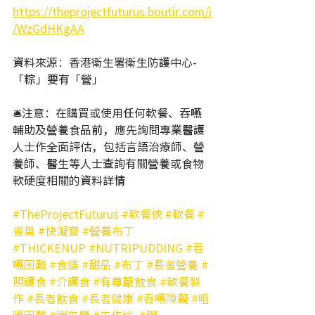
https://theprojectfuturus.boutir.com/i
/WzGdHKgAA
資料來源：香港衛生署衛生防護中心-
「粽」要有「營」
🛎注意：在購買或使用任何軟餐、吞嚥
輔助及營養食品前，應先詢問專業醫護
人士作全面評估，包括言語治療師、營
養師、醫生等人士查詢有關營養或食物
軟硬度相關的資料詳情 
#TheProjectFuturus
#軟餐俠
#軟餐
#
雀巢
#快凝寶
#營養布丁
#THICKENUP
#NUTRIPUDDING
#吞
嚥困難
#食譜
#甜品
#布丁
#長者營養
#
照護食
#介護食
#有尊嚴飲食
#軟餐製
作
#長者飲食
#長者健康
#吞嚥障礙
#咀
嚼困難
#端午節
#工作坊
#糭