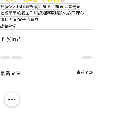
軟餐俠
吞嚥困難
軟餐
介護食
照護食
長者營養
軟餐學堂
軟餐工作坊
認知障礙
腦退化症
同理心
課程
社創
電子消費券
軟餐學堂
最新文章
查看全部