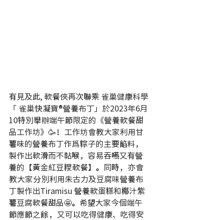
有見及此, 軟餐俠再次聯乘 雀巢健康科學
「 雀巢快凝寶®營養布丁」於2023年6月
10特別舉辦端午節限定的《營養軟餐甜
品工作坊》🥳！工作坊會教大家利用甘
薯味的營養布丁作爲粽子的主要餡料，
製作出軟滑而不黏喉，容易吞嚥又有營
養的【黃金紅豆糭軟餐】。同時，亦會
教大家分別利用朱古力及豆腐味營養布
丁製作出Tiramisu 營養軟蛋糕和椰汁紫
薯豆腐軟餐甜品🤩。希望大家今個端午
節應節之餘，又可以吃得健康、吃得安