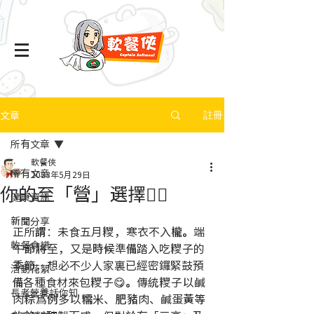
文章
註冊
所有文章
軟餐俠
所有文章
2023年5月29日
你的至「營」選擇👍🏻
健康資訊
新聞分享
正所謂：未食五月糭，寒衣不入櫳。端
軟餐食譜
午節將至，又是時候準備踏入吃糭子的
季節，想必不少人家裏已經密鑼緊鼓預
活動花絮
備各種食材來包糭子😋。傳統糭子以鹹
長者營養話你知
肉粽爲例多以糯米、肥豬肉、鹹蛋黃等