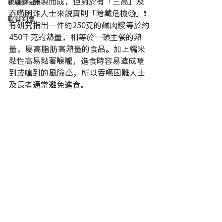
的餡料釀製而成，但對於有「三高」及
軟餐學堂
吞嚥困難人士來説實則「暗藏危機🧐」❗ 
軟餐到會
有研究指出一件約250克的鹹肉糭等於約
450千克的熱量，相等於一頓主餐的熱
量，屬高脂肪高熱量的食品。加上糯米
黏性高易黏著喉嚨，進食時容易造成噎
到或嗆到的風險⚠，所以吞嚥困難人士
及長者通常避免進食。