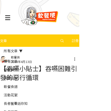
文章
註冊
所有文章
軟餐俠
所有文章
2023年4月13日
【吞嚥小貼士】吞嚥困難引
健康資訊
發的惡行循環
新聞分享
軟餐食譜
活動花絮
長者營養話你知