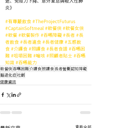
退、免疫力下降、意外窒息與吸入性肺
炎》
#有尊嚴飲食
#TheProjectFuturus
#CaptainSoftmeal
#軟餐俠
#軟餐女俠
#軟餐
#軟餐製作
#吞嚥障礙
#長者
#長
者飲食
#長者進食
#長者健康
#五感飲
食
#介護食
#照護食
#長者食譜
#吞嚥困
難
#咀嚼困難
#嗆咳
#照顧者貼士
#吞嚥
知識
#吞嚥能力
軟餐俠
吞嚥困難
介護食
照護食
長者營養
認知障礙
腦退化症
社創
健康資訊
最新文章
查看全部