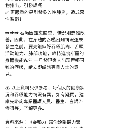
物排出，引發誤嚥
✅ 更嚴重的是引發吸入性肺炎，造成惡
性循環！
➡️➡️➡️ 吞嚥困難愈嚴重，情況則愈難改
善。因此，在身體的吞嚥困難情況還未
發生之前，要先鍛鍊好吞嚥肌肉、舌頭
活動能力、肺部功能，維持進食所需的
身體機能💪🏻 一旦發現家人出現吞嚥困
難的症狀，請立即諮詢專業人士的意
見。
⚠️ 以上資料只供參考，每個人的健康狀
況和吞嚥能力情況有異，如有疑問，建
議先諮詢專業醫護人員、醫生、言語治
療師等，了解更多。
資料來源︰《吞嚥力  讓你遠離體力衰