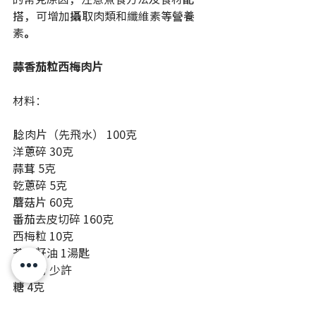
搭，可增加攝取肉類和纖維素等營養
素。
蒜香茄粒西梅肉片
材料：
腍肉片（先飛水） 100克
洋蔥碎 30克
蒜茸 5克
乾蔥碎 5克
蘑菇片 60克
番茄去皮切碎 160克
西梅粒 10克
芥花籽油 1湯匙
古月粉 少許
糖 4克
鹽 1.5克