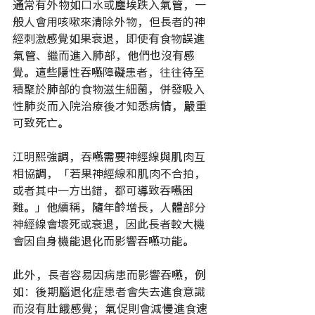
通常有外物如口水或塵埃跌入氣管，一
般人會用咳嗽來清除外物，但長者的神
經刺激感覺如果衰退，即使有食物誤進
氣管、繼而進入肺部，他們也沒有感
覺。這些隱性吞嚥障礙患者，往往待至
積聚於肺部的食物滋生細菌，併發吸入
性肺炎而入院治療後才知悉病情，嚴重
可致死亡。
江明熙強調，吞嚥需要神經線與肌肉互
相協調，「若果神經線和肌肉不合拍，
或者其中一方出錯，都可導致吞嚥困
難。」他續稱，隨年齡增長，人體部分
神經線會壞死或衰退，因此長者較大機
會因自身機能退化而影響吞嚥功能。
此外，長者容易因病患而影響吞嚥，例
如：後期腦退化症患者會失去進食意識
而沒有肚餓感覺；氣促則會減慢進食速