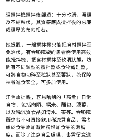
經攪拌機攪拌後篩過：十分軟滑、濃稠
及不結粒狀，其質感應與攪拌後的忌廉
或稠厚的布甸相若。
她提醒，一般攪拌機只能把食材攪拌至
免治狀，有吞嚥障礙的患者需使用高效
能攪拌機，把食材攪拌至軟滑狀態。坊
間有不同類型的攪拌器或食物處理器，
可將食物切碎至粒狀甚至蓉狀，為保障
長者進食安全，可多加使用。
江明熙提醒，容易嗆到的「高危」日常
食物，包括肉類、糯米、麵包、蓮蓉，
以及稀流質食品如清水、茶等。吞嚥障
礙患者不可直接飲用稀流質食品，需考
慮於食品添加凝固粉增加食品的濃稠
度。而除了注意食品處理，也需留意進