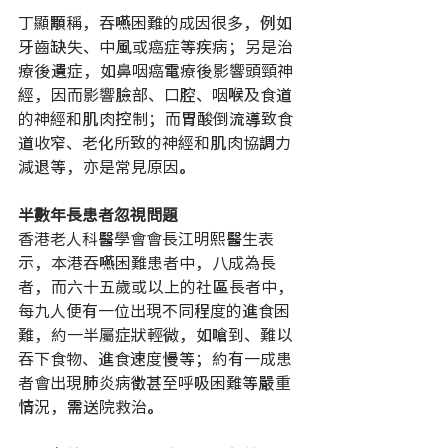
丁顯顒稱，吞嚥困難的成因很多，例如
牙齒缺失、中風或癌症等疾病；另是治
療後遺症，如鼻咽癌電療後影響頭頸神
經，因而影響臉部、口腔、咽喉及食道
的神經和肌肉控制；而胃酸倒流導致食
道收窄、老化所致的神經和肌肉協調力
減退等，亦是常見原因。
半數年長患者忽視問題
香港老人科醫學會會長江明熙醫生表
示，本港吞嚥困難患者中，八成為長
者，而六十五歲或以上的社區長者中，
每九人便有一位出現不同程度的進食困
難，約一半屬症狀輕微，如嗆到、難以
吞下食物、進食速度慢等；約有一成患
者會出現肺炎病徵甚至呼吸困難等嚴重
情況，需送院救治。