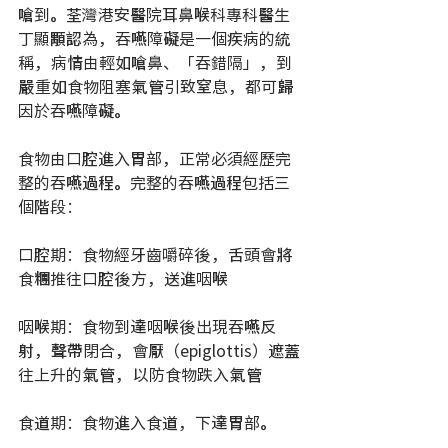
嗆到。荃灣港安醫院耳鼻喉科專科醫生
丁顯顒認為，吞嚥障礙是一個疾病的統
稱，病情由輕如嗆鼻、「吞錯隔」，到
嚴重如食物阻塞氣管引致窒息，都可歸
因於吞嚥障礙。
食物由口腔進入胃部，正常必須經歷完
整的吞嚥過程。完整的吞嚥過程包括三
個階段：
口腔期：食物經牙齒嚼碎後，舌頭會將
食糰推往口腔後方，送進咽喉
咽喉期：食物到達咽喉後出現吞嚥反
射，聲帶閉合，會厭（epiglottis）遮蓋
往上升的氣管，以防食物跌入氣管
食道期：食物進入食道，下達胃部。