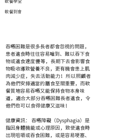
軟餐學堂
軟餐到會
吞嚥困難是很多長者都會忽視的問題，
患者進食時往往容易嗆到、難以吞下食
物或進食速度慢等，長期下去會影響食
物吸收導致營養不良，更有機會患上肌
肉減少症，失去活動能力！所以照顧者
為他們安排適當的膳食至關重要，而軟
餐質地容易吞嚥又能保持食物本身味
道，適合大部分吞嚥困難長者進食，令
他們也可以食得健康又滋味！
健康資訊： 吞嚥障礙（Dysphagia）是
指因身體機能或心理原因，致使進食時
出現咀嚼或吞食困難，或是容易哽塞、