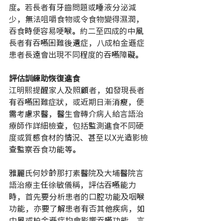
度。若長者有牙齒問題或唾液分泌減
少，無法咀嚼食物或令食物變得濕潤，
吞食時便容易哽喉。約二至四成的中風
長者有吞嚥困難後遺症，八成柏金遜症
患者長遠會出現不同程度的吞嚥障礙。
評估訓練助恢復進食
江明熙提醒家人及照顧者，如發現長者
有吞嚥困難症狀，或近期日漸消瘦，便
需考慮求醫，醫生會轉介病人給言語治
療師作詳細檢查，包括監測進食不同硬
度或質感食材的情況、甚至以X光造影檢
查監察吞食功能等。
雅麗氏何妙齡那打素醫院及大埔醫院言
語治療主任徐敏儀稱，評估吞嚥能力
時，首先要分析患者的口腔功能及咽喉
功能，亦要了解患者有否其他疾病，如
中風或柏金遜症均會影響吞嚥功能。言