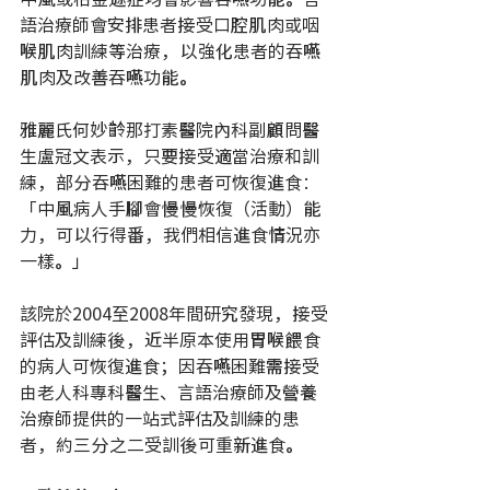
語治療師會安排患者接受口腔肌肉或咽
喉肌肉訓練等治療，以強化患者的吞嚥
肌肉及改善吞嚥功能。
雅麗氏何妙齡那打素醫院內科副顧問醫
生盧冠文表示，只要接受適當治療和訓
練，部分吞嚥困難的患者可恢復進食：
「中風病人手腳會慢慢恢復（活動）能
力，可以行得番，我們相信進食情況亦
一樣。」
該院於2004至2008年間研究發現，接受
評估及訓練後，近半原本使用胃喉餵食
的病人可恢復進食；因吞嚥困難需接受
由老人科專科醫生、言語治療師及營養
治療師提供的一站式評估及訓練的患
者，約三分之二受訓後可重新進食。