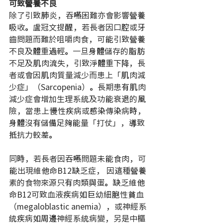
可致營養不良
除了引致肺炎，吞嚥困難亦會影響營養
吸收。盧冠文提醒，若長者因口腔或牙
齒問題而難於咀嚼肉食，可能引致營養
不良及體重過輕。一旦身體儲存的脂肪
不足及肌肉流失，引致淨體重下降，長
者或會因肌肉質量減少而患上「肌肉減
少症」（Sarcopenia）。長期患有肌肉
減少症會增加生理系統及功能衰退的風
險，當患上慢性疾病或感染傳染病時，
身體沒有儲備足夠能量「打仗」，導致
抵抗力較差。
同時，若長者因吞嚥問題未能食肉，可
能出現維他命B12缺乏症， 因這種營養
素的食物來源只有肉類與蛋。缺乏維他
命B12可致血液疾病如巨幼細胞性貧血
（megaloblastic anemia），或神經系
統疾病如周邊神經系統病變，另是中樞