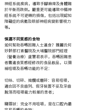
神經系統疾病，導致手腳麻痺及身體難
於平衡而跌倒。嚴重更可能導致中樞神
經系統不可逆轉的損傷，包括出現認知
障礙症的病徵及眼部神經病變影響視力
等。
慎選不同質感的食物
如何幫助吞嚥困難人士進食？雅麗氏何
妙齡那打素醫院及大埔醫院部門經理
（營養治療）盧慧君表示，吞嚥困難患
者需進食質感經修改的食品飲品，以彌
補咀嚼及吞嚥功能的不足：
切絲、切碎、搗爛或磨碎：容易咀嚼，
適合因不良齒列、假牙裝置不妥及牙齒
脫落而咀嚼能力較差的患者；
糊蓉狀：完全不用咀嚼，是在口腔內最
容易吞嚥的食物；