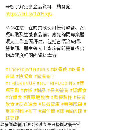
➡️想了解更多產品資料，請瀏覽：   
https://bit.ly/3ZrHrqG
⚠️⚠️注意：在購買或使用任何軟餐、吞
嚥輔助及營養食品前，應先詢問專業醫
護人士作全面評估，包括言語治療師、
營養師、醫生等人士查詢有關營養或食
物軟硬度相關的資料詳情   
#TheProjectFuturus
#軟餐俠
#軟餐
#
雀巢
#快凝寶
#營養布丁
#THICKENUP
#NUTRIPUDDING
#吞
嚥困難
#食譜
#甜品
#長者營養
#照護食
#介護食
#有尊嚴飲食
#軟餐製作
#長者
飲食
#長者進食
#長者健康
#吞嚥障礙
#
咀嚼困難
#布丁
#端午節
#粽
#鹹肉粽
#
紅豆粽
軟餐俠
軟餐
介護食
照護食
長者營養
軟餐學堂