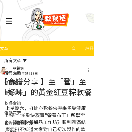
文章
註冊
所有文章
軟餐俠
所有文章
2023年6月19日
【食譜分享 】至「營」至
健康資訊
「好味」的黃金紅豆粽軟餐
新聞分享
軟餐食譜
上星期六，好開心軟餐俠聯乘雀巢健康
活動花絮
科學「 雀巢快凝寶®營養布丁」所舉辦
的《營養軟餐甜品工作坊》順利圓滿結
長者營養話你知
束👏🏻不知道大家對自己初次製作的軟