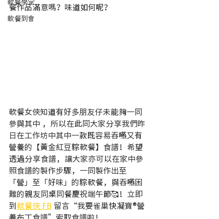
軟餐學堂
餐作品滿意嗎？味道如何呢？
軟餐到會
軟餐女俠知道有好多朋友仔未能夠一同
參與其中 ，所以在此同大家分享我們昨
日在工作坊中其中一款既容易吞嚥又有
營養的【黃金紅豆粽軟餐】食譜！希望
透過分享食譜，讓大家亦可以在家中參
照食譜的製作步驟，一同製作出至
「營」至「好味」的粽軟餐，與吞嚥困
難的親友同桌同餐慶祝端午節🥰！立即
到
軟餐俠 FB
 留言“我要雀巢快凝寶®營
養布丁食譜”索取食譜啦！