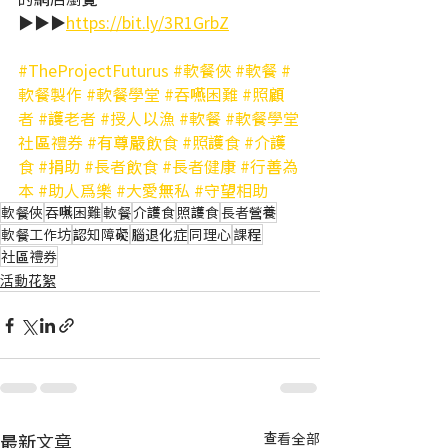
▶️▶️▶️
https://bit.ly/3R1GrbZ
#TheProjectFuturus
#軟餐俠
#軟餐
#
軟餐製作
#軟餐學堂
#吞嚥困難
#照顧
者
#護老者
#授人以漁
#軟餐
#軟餐學堂
社區禮券
#有尊嚴飲食
#照護食
#介護
食
#捐助
#長者飲食
#長者健康
#行善為
本
#助人爲樂
#大愛無私
#守望相助
軟餐俠
吞嚥困難
軟餐
介護食
照護食
長者營養
軟餐工作坊
認知障礙
腦退化症
同理心
課程
社區禮券
活動花絮
最新文章
查看全部