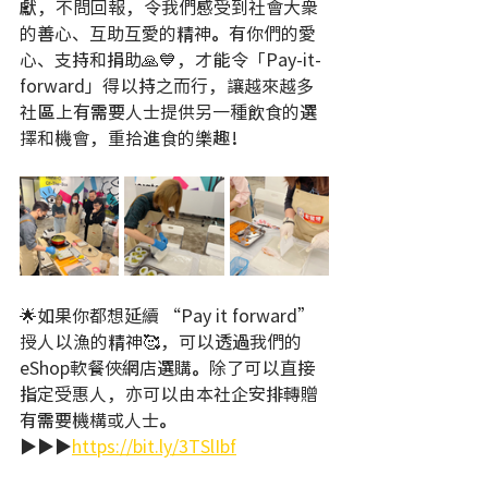
獻，不問回報，令我們感受到社會大衆
的善心、互助互愛的精神。有你們的愛
心、支持和捐助🙏💙，才能令「Pay-it-
forward」得以持之而行，讓越來越多
社區上有需要人士提供另一種飲食的選
擇和機會，重拾進食的樂趣！
🌟如果你都想延續 “Pay it forward” 
授人以漁的精神🥰，可以透過我們的
eShop軟餐俠網店選購。除了可以直接
指定受惠人，亦可以由本社企安排轉贈
有需要機構或人士。
▶️▶️▶️
https://bit.ly/3TSlIbf