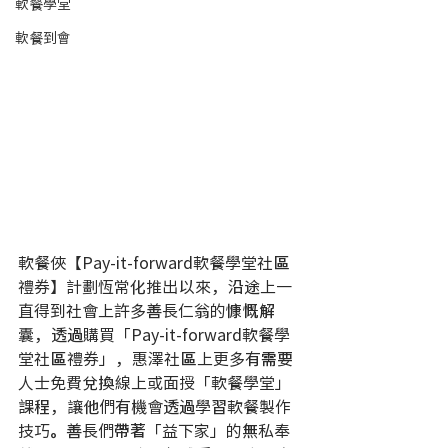
軟餐學堂
軟餐到會
軟餐俠【Pay-it-forward軟餐學堂社區
禮券】計劃恆常化推出以來，沿途上一
直得到社會上許多善長仁翁的慷慨解
囊，透過購買「Pay-it-forward軟餐學
堂社區禮券」，惠澤社區上更多有需要
人士免費兌換線上或面授「軟餐學堂」
課程，讓他們有機會透過學習軟餐製作
技巧。善長們帶著「益下家」的無私奉