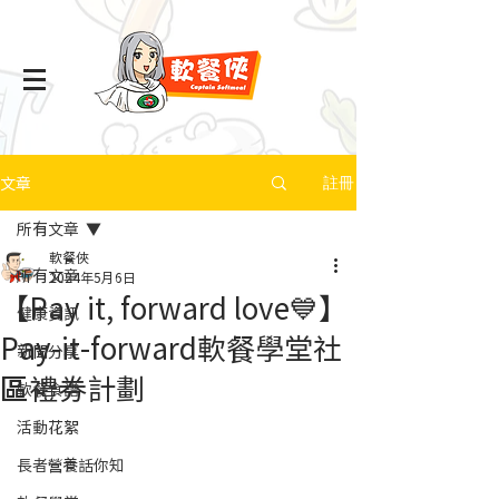
文章
註冊
所有文章
軟餐俠
所有文章
2024年5月6日
【Pay it, forward love💙】
健康資訊
Pay-it-forward軟餐學堂社
新聞分享
區禮券計劃
軟餐食譜
活動花絮
長者營養話你知