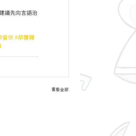
建議先向言語治
軟餐俠
#顛覆糊
箱
查看全部