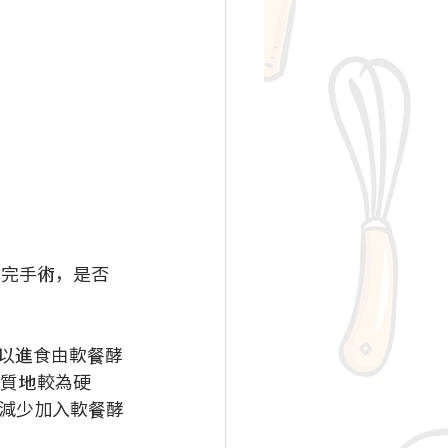
以進食由軟餐酵
餐質地較為硬
減少加入軟餐酵