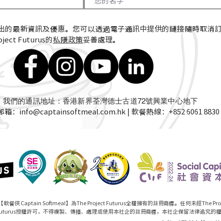
出的最新資訊及優惠。您可以透過電子通訊中提供的鏈接隨時取消
ect Futurus的
私隱政策
妥善處理。
我們的通訊地址：香港新界荃灣德士古道72號興業中心地下
郵箱：
info@captainsoftmeal.com.hk
| 軟餐熱線：+852 6061 8830
【軟餐俠 Captain Softmeal】為The Project Futurus全權擁有的註冊商標。任何未經The Proj
Futurus授權許可，不得複製、傳播、處理或使用本社企的註冊商標，本社企保留法律追究的