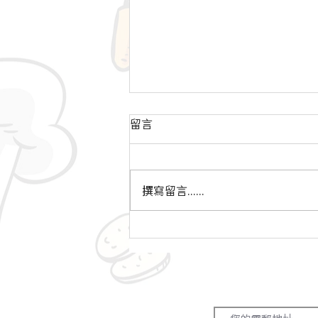
留言
撰寫留言......
【軟餐俠分享😎】認識吞嚥困
難 @ 抱抱照護者