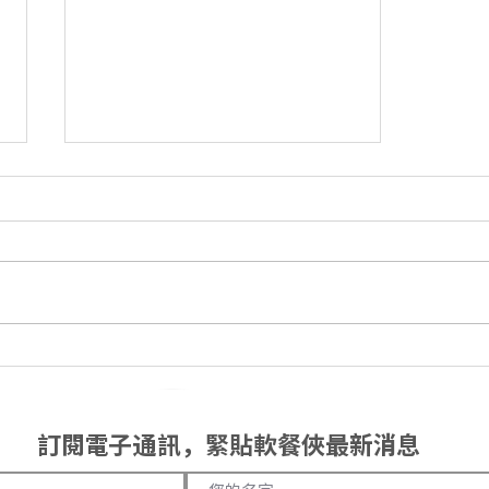
【軟餐俠星級分享🤩】共融廚
房 - 一餸兩食的GIGI排骨 老少
咸宜版 X 軟餐版
訂閱電子通訊，緊貼軟餐俠最新消息