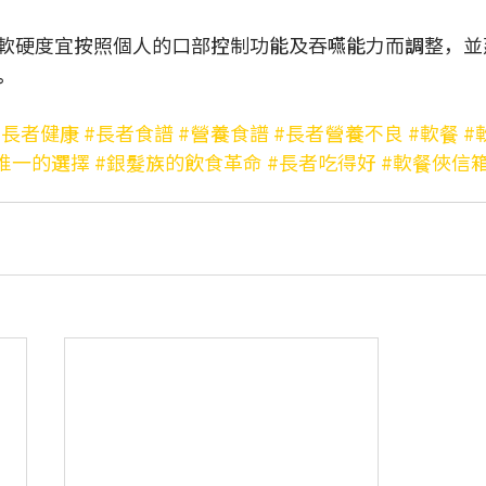
軟硬度宜按照個人的口部控制功能及吞嚥能力而調整，並
。 
#長者健康
#長者食譜
#營養食譜
#長者營養不良
#軟餐
#
唯一的選擇
#銀髮族的飲食革命
#長者吃得好
#軟餐俠信