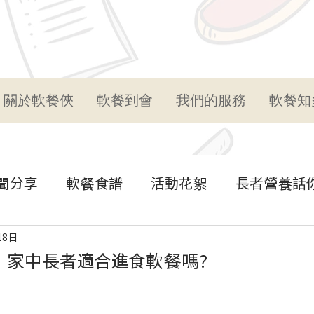
關於軟餐俠
軟餐到會
我們的服務
軟餐知
聞分享
軟餐食譜
活動花絮
長者營養話
18日
】家中長者適合進食軟餐嗎?