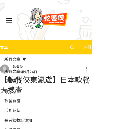
文章
註冊
所有文章
軟餐俠
所有文章
2019年9月24日
【軟餐俠東瀛遊】日本軟餐
健康資訊
大搜查
新聞分享
軟餐食譜
活動花絮
長者營養話你知