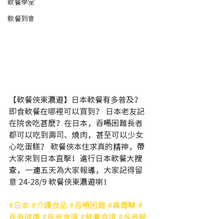
軟餐學堂
軟餐到會
【軟餐俠東瀛遊】日本軟餐有多普及？
即食軟餐在哪裡可以買到？ 日本老友記
在院舍吃甚麼？在日本，吞嚥困難長者
都可以吃到壽司、燒肉，甚至可以少女
心吃蛋糕？ 軟餐俠本住求真的精神，帶
大家來到日本直擊！進行日本軟餐大搜
查，一連五天為大家報導，大家記得留
意 24-28/9 軟餐俠東瀛遊喇！ 
#日本
#介護食品
#吞嚥困難
#鼻胃喉
#
長者健康
#長者食譜
#營養食譜
#長者營