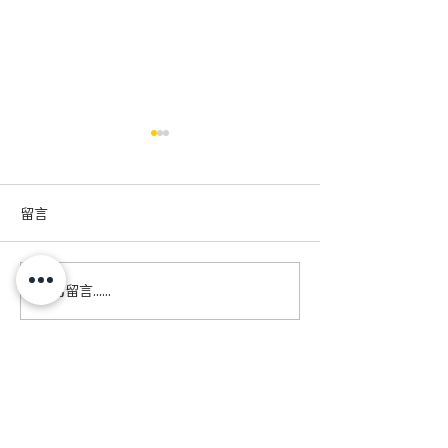
留言
撰寫留言......
【軟餐俠星級分享🤩】共
【市場調查】咀
融廚房 - 一餸兩食的GIGI
困難人士外出飲
排骨 老少咸宜版 X 軟餐版
訂閱電子通訊，緊貼軟餐俠最新消息