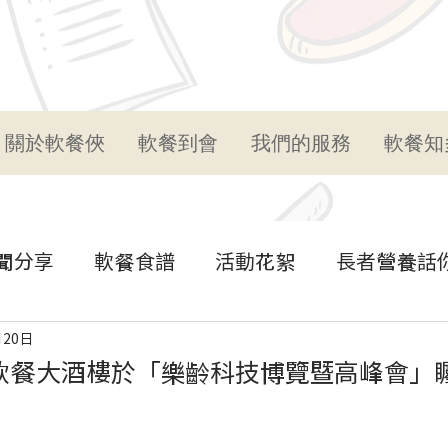
關於軟餐俠
軟餐到會
我們的服務
軟餐知
聞分享
軟餐食譜
活動花絮
長者營養話
月20日
軟餐大酒樓於「樂齡科技博覽暨高峰會」