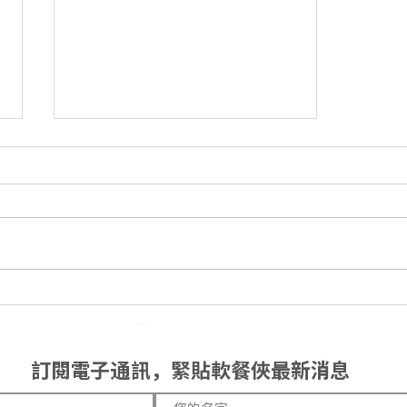
【同桌同餐🤤之 S+高峰會暨博
覽 2025✨】
訂閱電子通訊，緊貼軟餐俠最新消息