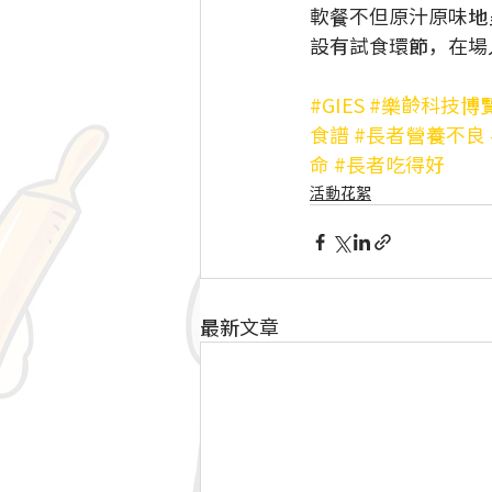
軟餐不但原汁原味地
設有試食環節，在場
#GIES
#樂齡科技博
食譜
#長者營養不良
命
#長者吃得好
活動花絮
最新文章