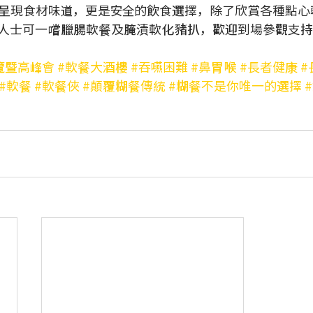
呈現食材味道，更是安全的飲食選擇，除了欣賞各種點心
人士可一嚐臘腸軟餐及腌漬軟化豬扒，歡迎到場參觀支持
覽暨高峰會
#軟餐大酒樓
#吞嚥困難
#鼻胃喉
#長者健康
#
#軟餐
#軟餐俠
#顛覆糊餐傳統
#糊餐不是你唯一的選擇