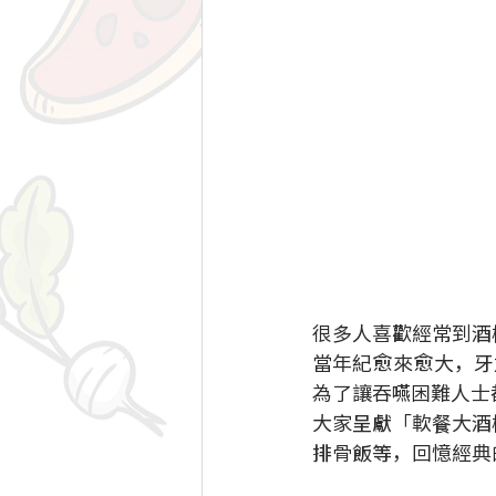
很多人喜歡經常到酒
當年紀愈來愈大，牙
為了讓吞嚥困難人士
大家呈獻「軟餐大酒
排骨飯等，回憶經典