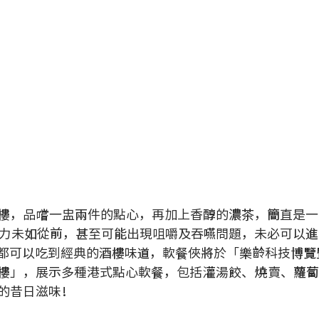
樓，品嚐一盅兩件的點心，再加上香醇的濃茶，簡直是一
力未如從前，甚至可能出現咀嚼及吞嚥問題，未必可以進
都可以吃到經典的酒樓味道，軟餐俠將於「樂齡科技博覽
樓」，展示多種港式點心軟餐，包括灌湯餃、燒賣、蘿
的昔日滋味！