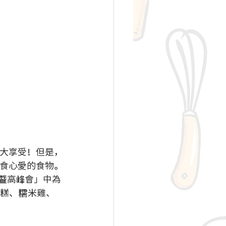
大享受！但是，
食心愛的食物。
暨高峰會」中為
蔔糕、糯米雞、