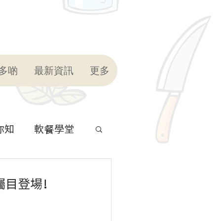
多啲
最新資訊
更多
你知
軟餐學堂
矚目登場！