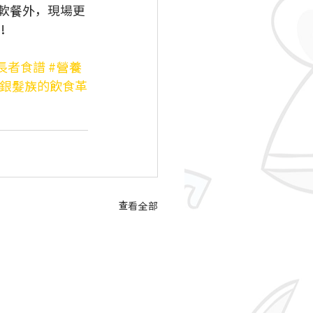
軟餐外，現場更
！
長者食譜
#營養
#銀髮族的飲食革
查看全部