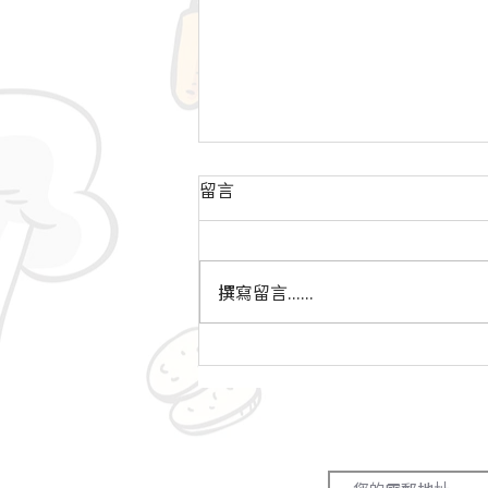
留言
撰寫留言......
【端午節大快樂🤩】接「糭」
而來 軟餐學堂 之活動花絮✨