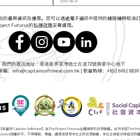
出的最新資訊及優惠。您可以透過電子通訊中提供的鏈接隨時取消
ect Futurus的
私隱政策
妥善處理。
我們的通訊地址：香港新界荃灣德士古道72號興業中心地下
郵箱：
info@captainsoftmeal.com.hk
| 軟餐熱線：+852 6061 8830
【軟餐俠 Captain Softmeal】為The Project Futurus全權擁有的註冊商標。任何未經The Proj
Futurus授權許可，不得複製、傳播、處理或使用本社企的註冊商標，本社企保留法律追究的