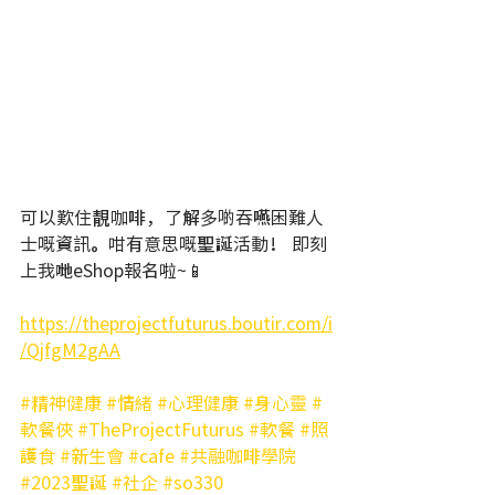
可以歎住靚咖啡，了解多啲吞嚥困難人
士嘅資訊。咁有意思嘅聖誕活動！ 即刻
上我哋eShop報名啦~📱
https://theprojectfuturus.boutir.com/i
/QjfgM2gAA
#精神健康
#情緒
#心理健康
#身心靈
#
軟餐俠
#TheProjectFuturus
#軟餐
#照
護食
#新生會
#cafe
#共融咖啡學院
#2023聖誕
#社企
#so330