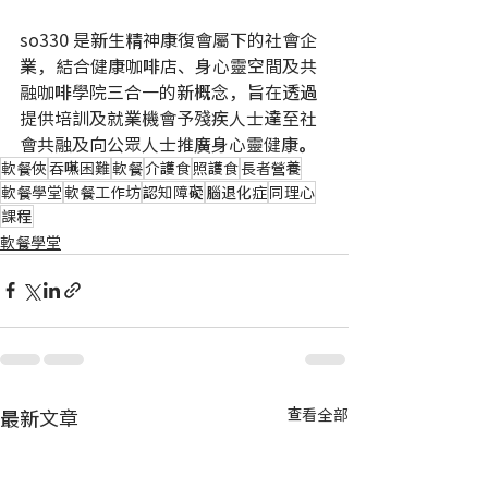
so330 是新生精神康復會屬下的社會企
業，結合健康咖啡店、身心靈空間及共
融咖啡學院三合一的新概念，旨在透過
提供培訓及就業機會予殘疾人士達至社
會共融及向公眾人士推廣身心靈健康。
軟餐俠
吞嚥困難
軟餐
介護食
照護食
長者營養
軟餐學堂
軟餐工作坊
認知障礙
腦退化症
同理心
課程
軟餐學堂
最新文章
查看全部