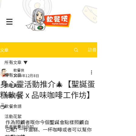
文章
註冊
所有文章
軟餐俠
所有文章
2023年12月8日
身心靈活動推介🎄【聖誕蛋
健康資訊
糕軟餐 x 品味咖啡工作坊】
新聞分享
☕
軟餐食譜
活動花絮
作為照顧者嘅你今個聖誕會點樣照顧自
長者營養話你知
己呢? 一件蛋糕、一杯咖啡或者可以幫你