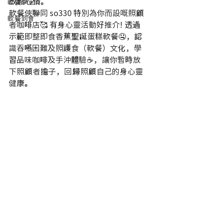
放鬆心情。
軟餐學堂
軟餐俠聯同 so330 特別為你而設嘅照顧
軟餐到會
者咖啡店🥰 有身心靈活動好推介! 透過
示範即整即食香蕉聖誕蛋糕軟餐🤤，認
識吞嚥困難及照護食（軟餐）文化，學
習品味咖啡及手沖體驗☕，讓你暫時放
下照顧者擔子，回歸照顧自己的身心靈
健康。