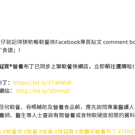
就記得快啲喺軟餐俠Facebook專頁貼文 comment bo
丁食譜」!
凝寶®營養布丁已同步上架軟餐俠網店，立即前往選購啦
布丁：
https://bit.ly/3T4XWIM
方網站：
http://bit.ly/3ZrHrqG
任何軟餐、吞嚥輔助及營養食品前，應先詢問專業醫護人
養師、醫生等人士查詢有關營養或食物軟硬度相關的資
s
#軟餐俠
#軟餐
#雀巢
#快凝寶
#黑糖味營養布丁
#THI