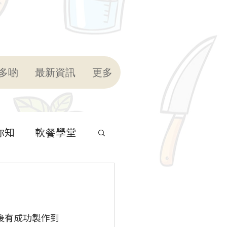
多啲
最新資訊
更多
你知
軟餐學堂
後有成功製作到