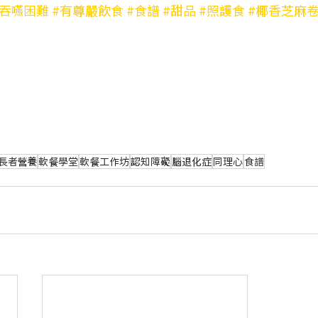
#吞嚥困難
#有尊嚴飲食
#食譜
#甜品
#照護食
#椰香芝麻
長者營養
軟餐學堂
軟餐工作坊
認知障礙
腦退化症
同理心
食譜