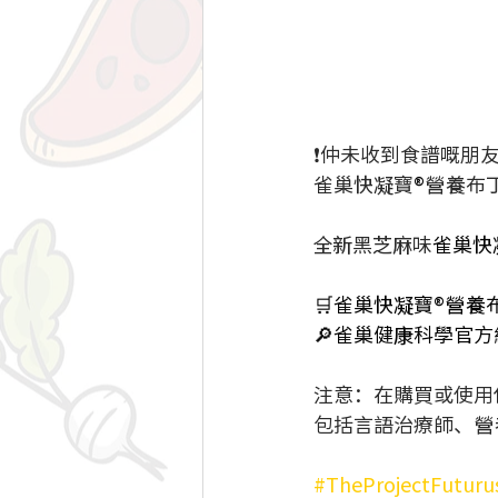
❗仲未收到食譜嘅朋友仔
雀巢快凝寶
®
營養布
全新黑芝麻味
雀巢快
🛒雀巢快凝寶®營養
🔎雀巢健康科學官
注意：在購買或使用
包括言語治療師、營
#TheProjectFuturu