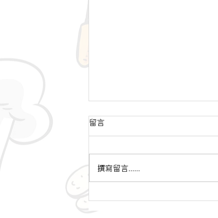
留言
撰寫留言......
【軟餐滋味分享🤩】紅豆冰軟
餐