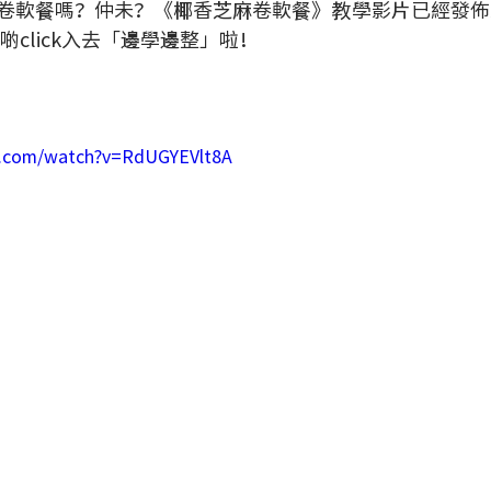
卷軟餐嗎？仲未？《椰香芝麻卷軟餐》教學影片已經發佈
快啲click入去「邊學邊整」啦！
e.com/watch?v=RdUGYEVlt8A