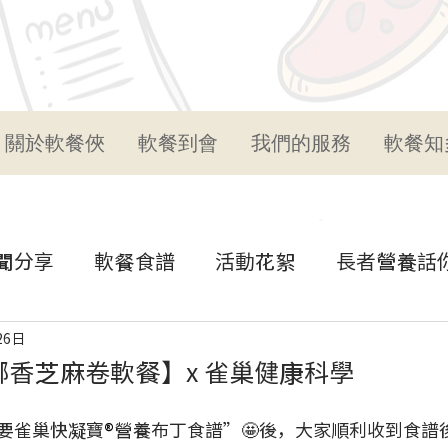
關於軟餐俠
軟餐到會
我們的服務
軟餐知
聞分享
軟餐食譜
活動花絮
長者營養話
26日
椰香芝麻卷軟餐】x 雀巢健康科學
要雀巢快凝寶
®
營養布丁食譜”🤩後，大家順利收到食譜