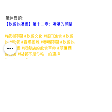
 延伸閱讀:
【軟餐俠漫畫】第十二章：嫦娥的願望
#認知障礙
#軟餐文化
#經口進食
#軟餐
俠
#軟餐
#吞嚥困難
#吞嚥障礙
#軟餐俠
連載漫畫
#銀髮族的飲食革命
#顛覆糊
餐傳統
#糊餐不是你唯一的選擇
#captainsoftmeal
最新文章
查看全部