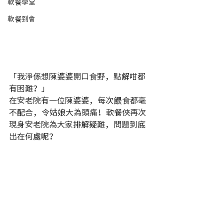
軟餐學堂
軟餐到會
「我淨係想陳婆婆開口食野，點解咁都
有困難？」
在安老院有一位陳婆婆，每次餵食都毫
不配合，令姑娘大為頭痛！軟餐俠再次
現身安老院為大家排解疑難，問題到底
出在何處呢？