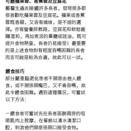
可餵蘋果蓉、香蕉蓉及豆腐花
鄭醫生過去接觸許多長者，發現很多都
很喜歡吃蘋果蓉及豆腐花。蘋果或香蕉
蓉既香甜，又含有纖維，是不錯的選
擇。亦有營養師教路，豆腐花和軟稔飯
糊混和，再加煮溶的黃糖或豉油，既可
提升食物熱量，長者仍易接受！最重要
的是上述食物對有輕度吞嚥困難的長者
而言可說是較為合適，故此可以一試。
餵食技巧
部分嚴重腦退化患者不願意由他人餵
食，或不願張開嘴巴，又不肯吞嚥，故
此令餵食困難。遇到這種情況，可嘗試
以下方法：
－餵食者可嘗試先在長者面脥兩旁的咀
嚼肌肉上按摩，在餐前以清水清潔口
腔，刺激他們願意張開口接受食物。