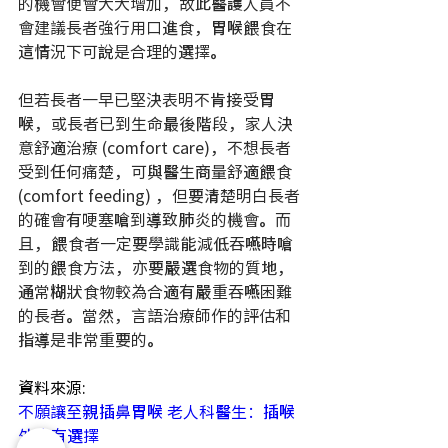
的機會便會大大增加，故此醫護人員不
會建議長者強行用口進食，胃喉餵食在
這情況下可說是合理的選擇。
但若長者一早已堅決表明不肯接受胃
喉，或長者已到生命最後階段，家人決
意舒適治療 (comfort care)，不想長者
受到任何痛楚，可與醫生商量舒適餵食 
(comfort feeding) ，但要清楚明白長者
的確會有哽塞嗆到導致肺炎的機會。而
且，餵食者一定要學識能減低吞嚥時嗆
到的餵食方法，亦要嚴選食物的質地，
通常糊狀食物較為合適有嚴重吞嚥困難
的長者。當然，言語治療師作的評估和
指導是非常重要的。
資料來源:
不願讓至親插鼻胃喉 老人科醫生：插喉
外也有選擇