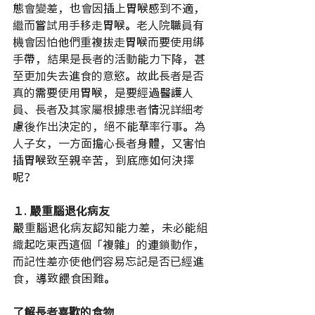
態會變差，也會因插上胃喉感到不適，
繼而嘗試用手移走胃喉。老人院職員有
機會因怕他們重複拔走胃喉而要使用綁
手帶，結果是長者的活動能力下降，甚
至更加失去進食的意慾。故此長者是否
真的需要使用胃喉，是要經過醫護人
員、長者及其家屬根據患者情況詳細考
慮後作出決定的，絕不能草率行事。為
人子女，一方面擔心長者身體，又害怕
插胃喉致至親辛苦，到底應如何決擇
呢？
１. 嚴重腦退化病友
嚴重腦退化病友認知能力差，未必能組
織起吃東西這個「複雜」的連鎖動作，
而記性差亦使他們容易忘記是否已經進
食，導致餵食困難。
了解長者喜歡的食物