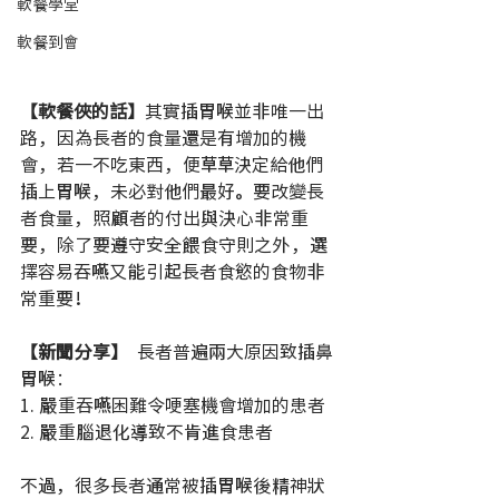
軟餐學堂
軟餐到會
【軟餐俠的話】
其實插胃喉並非唯一出
路，因為長者的食量還是有增加的機
會，若一不吃東西，便草草決定給他們
插上胃喉，未必對他們最好。要改變長
者食量，照顧者的付出與決心非常重
要，除了要遵守安全餵食守則之外，選
擇容易吞嚥又能引起長者食慾的食物非
常重要！
【新聞分享】
  長者普遍兩大原因致插鼻
胃喉：
1. 嚴重吞嚥困難令哽塞機會增加的患者
2. 嚴重腦退化導致不肯進食患者
不過，很多長者通常被插胃喉後精神狀