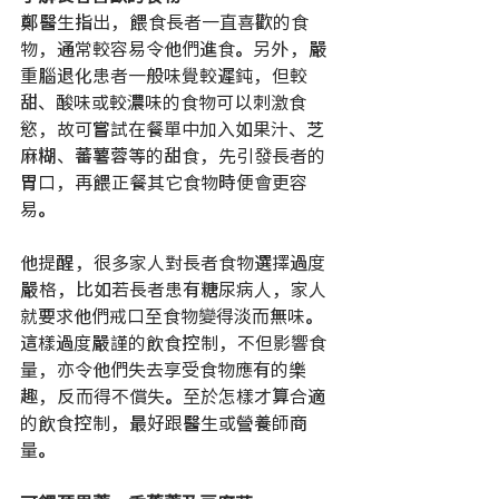
鄭醫生指出，餵食長者一直喜歡的食
物，通常較容易令他們進食。另外，嚴
重腦退化患者一般味覺較遲鈍，但較
甜、酸味或較濃味的食物可以刺激食
慾，故可嘗試在餐單中加入如果汁、芝
麻糊、蕃薯蓉等的甜食，先引發長者的
胃口，再餵正餐其它食物時便會更容
易。
他提醒，很多家人對長者食物選擇過度
嚴格，比如若長者患有糖尿病人，家人
就要求他們戒口至食物變得淡而無味。
這樣過度嚴謹的飲食控制，不但影響食
量，亦令他們失去享受食物應有的樂
趣，反而得不償失。至於怎樣才算合適
的飲食控制，最好跟醫生或營養師商
量。