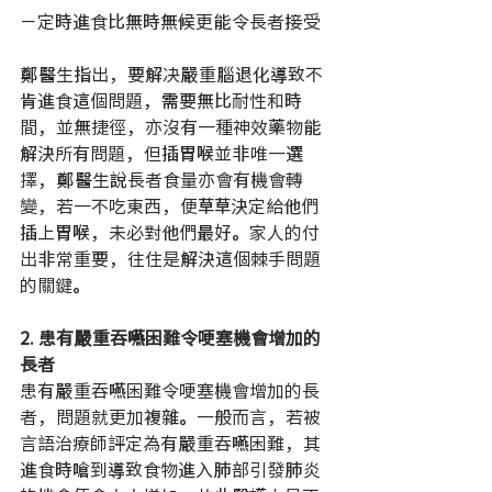
－定時進食比無時無候更能令長者接受
鄭醫生指出，要解决嚴重腦退化導致不
肯進食這個問題，需要無比耐性和時
間，並無捷徑，亦沒有一種神效藥物能
解決所有問題，但插胃喉並非唯一選
擇，鄭醫生說長者食量亦會有機會轉
變，若一不吃東西，便草草決定給他們
插上胃喉，未必對他們最好。家人的付
出非常重要，往住是解決這個棘手問題
的關鍵。
2. 患有嚴重吞嚥困難令哽塞機會增加的
長者
患有嚴重吞嚥困難令哽塞機會增加的長
者，問題就更加複雜。一般而言，若被
言語治療師評定為有嚴重吞嚥困難，其
進食時嗆到導致食物進入肺部引發肺炎