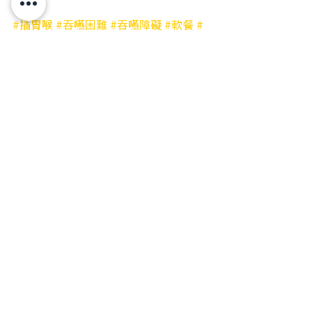
#插胃喉
#吞嚥困難
#吞嚥障礙
#軟餐
#
安全餵食
#長者營養不良
#軟餐俠
#健康
資訊 
#銀髮族的飲食革命
#顛覆糊餐傳
統
#糊餐不是你唯一的選擇
#captainsoftmeal
新聞分享
最新文章
查看全部