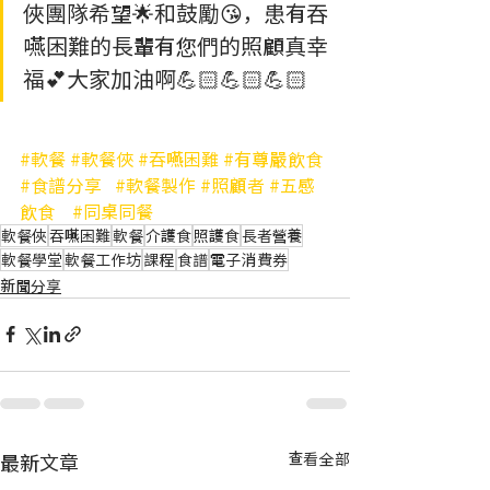
俠團隊希望🌟和鼓勵😘，患有吞
嚥困難的長輩有您們的照顧真幸
福💕大家加油啊💪🏻💪🏻💪🏻     
#軟餐
#軟餐俠
#吞嚥困難
#有尊嚴飲食
#食譜分享
#軟餐製作
#照顧者
#五感
飲食
#同桌同餐
軟餐俠
吞嚥困難
軟餐
介護食
照護食
長者營養
軟餐學堂
軟餐工作坊
課程
食譜
電子消費券
新聞分享
最新文章
查看全部