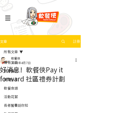
文章
註冊
所有文章
軟餐俠
所有文章
2022年4月7日
好消息！軟餐俠Pay it
健康資訊
forward 社區禮券計劃
新聞分享
軟餐食譜
活動花絮
長者營養話你知