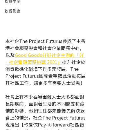
軟餐學堂
軟餐到會
本社企The Project Futurus參與了由香
港社會服務聯會和社會企業商務中心，
以及
Good Goods好好社企主辦的「好 
· 社企營銷策略挑戰 2021」
提升社企於
消費數碼化環境下作多元發展。The 
Project Futurus團隊希望籍此活動拓展
其社區工作，讓更多有需要人士受惠！
社會上有不少吞嚥困難人士大多都面對
長期疾病，面對著生活的不同開支和疫
情的影響，他們往往都未能優先解決飲
食上的情況。社企The Project Futurus 
現推出【軟餐俠Pay-it-forward社區禮