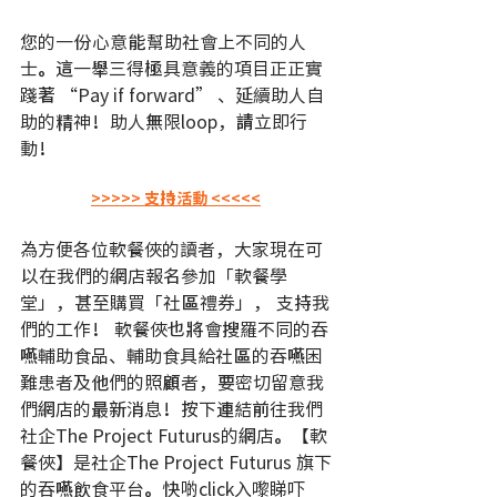
您的一份心意能幫助社會上不同的人
士。這一舉三得極具意義的項目正正實
踐著 “Pay if forward” 、延續助人自
助的精神！助人無限loop，請立即行
動！
>>>>> 支持活動 <<<<<
為方便各位軟餐俠的讀者，大家現在可
以在我們的網店報名參加「軟餐學
堂」，甚至購買「社區禮券」， 支持我
們的工作！ 軟餐俠也將會搜羅不同的吞
嚥輔助食品、輔助食具給社區的吞嚥困
難患者及他們的照顧者，要密切留意我
們網店的最新消息！按下連結前往我們
社企The Project Futurus的網店。【軟
餐俠】是社企The Project Futurus 旗下
的吞嚥飲食平台。快啲click入嚟睇吓