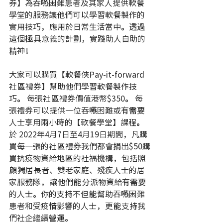
券】為吞嚥困難患者及其家人提供軟餐
學堂的服務讓他們可以學習軟餐製作的
實用技巧，應用於日常生活當中。透過
這個極具意義的計劃，實踐助人自助的
精神！
大家可以購買【軟餐俠Pay-it-forward
社區禮券】幫助他們學習軟餐製作技
巧。 每張社區禮券價值港幣$350。 每
張禮券可以提供一位吞嚥困難或有需要
人士享用兩小時的【軟餐學堂】課程。 
於 2022年4月7日至4月19日期間，凡購
買每一張的社區禮券我們都會捐出$50購
買抗疫物資給地區的社福機構，包括照
顧獨居長者、雙老家庭、殘疾人士的居
家服務隊，讓他們能分派物資給有需要
的人士。你的支持不但能幫助吞嚥困難
患者和受疫情影響的人士，更能支持我
們社企繼續營運。