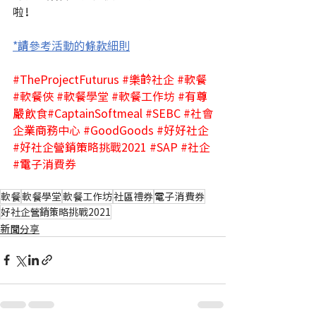
啦！
*請參考活動的條款細則
#TheProjectFuturus
#樂齡社企
#軟餐
#軟餐俠
#軟餐學堂
#軟餐工作坊
#有尊
嚴飲食
#CaptainSoftmeal 
#SEBC
#社會
企業商務中心
#GoodGoods
#好好社企
#好社企營銷策略挑戰2021
#SAP
#社企
#電子消費券
軟餐
軟餐學堂
軟餐工作坊
社區禮券
電子消費券
好社企營銷策略挑戰2021
新聞分享