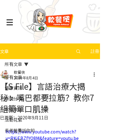
文章
註冊
所有文章
軟餐俠
所有文章
2020年8月4日
【S File】言語治療大揭
健康資訊
秘：嘴巴都要拉筋？教你7
新聞分享
組簡單口肌操
軟餐食譜
已更新：
2020年9月11日
活動花絮
長者營養話你知
https://www.youtube.com/watch?
v=RKiEBZfYQ8M&feature=youtu.be