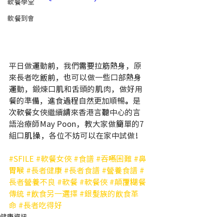
軟餐學堂
軟餐到會
平日做運動前，我們需要拉筋熱身，原
來長者吃飯前，也可以做一些口部熱身
運動，鍛煉口肌和舌頭的肌肉，做好用
餐的準備，進食過程自然更加順暢。是
次軟餐女俠繼續請來香港言聽中心的言
語治療師May Poon，教大家做簡單的7
組口肌操，各位不妨可以在家中試做！
#SFILE
#軟餐女俠
#食譜
#吞嚥困難
#鼻
胃喉
#長者健康
#長者食譜
#營養食譜
#
長者營養不良
#軟餐
#軟餐俠
#顛覆糊餐
傳統
#飲食另一選擇
#銀髮族的飲食革
命
#長者吃得好
健康資訊