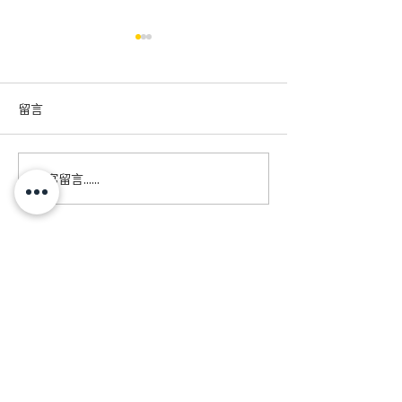
留言
撰寫留言......
【軟餐俠星級分享🤩】共
【市場調查】咀
融廚房 - 一餸兩食的GIGI
困難人士外出飲
排骨 老少咸宜版 X 軟餐版
訂閱電子通訊，緊貼軟餐俠最新消息
訂閱