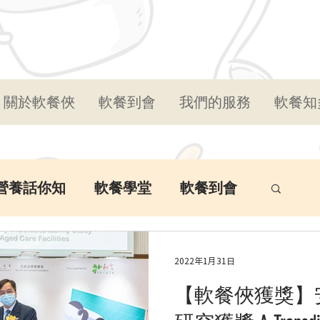
關於軟餐俠
軟餐到會
我們的服務
軟餐知
營養話你知
軟餐學堂
軟餐到會
2022年1月31日
【軟餐俠獲獎】