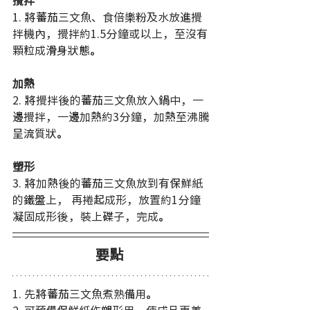
1. 將蕃茄三文魚、食倍樂粉及水放進攪
拌機內，攪拌約1.5分鐘或以上，至沒有
顆粒成滑身狀態。  
加熱
2. 將攪拌後的蕃茄三文魚放入鍋中，一
邊攪拌，一邊加熱約3分鐘，加熱至沸騰
呈流質狀。 
塑形
3. 將加熱後的蕃茄三文魚放到有保鮮紙
的鐵盤上， 再捲起成形，放置約1分鐘
凝固成形後，裝上碟子，完成。 
要點
1. 先將蕃茄三文魚煮熟備用。
2. 可預備保鮮紙作塑形用，使成品更美