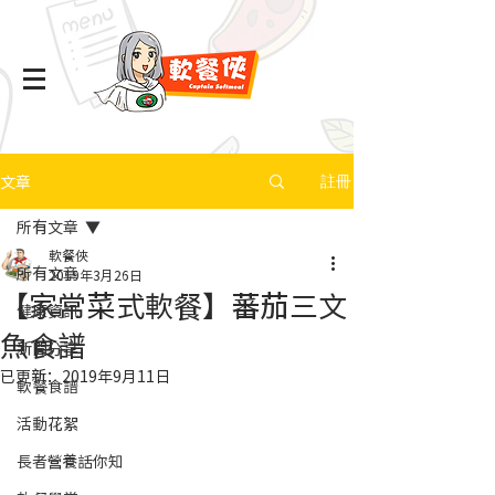
文章
註冊
所有文章
軟餐俠
所有文章
2019年3月26日
【家常菜式軟餐】蕃茄三文
健康資訊
魚食譜
新聞分享
已更新：
2019年9月11日
軟餐食譜
活動花絮
長者營養話你知