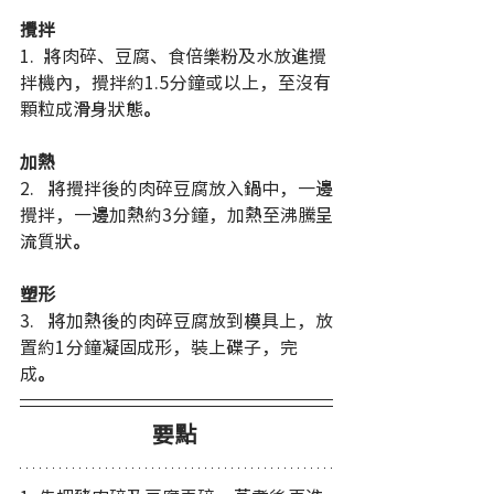
攪拌
1.  將肉碎、豆腐、食倍樂粉及水放進攪
拌機內，攪拌約1.5分鐘或以上，至沒有
顆粒成滑身狀態。 
加熱
2.   將攪拌後的肉碎豆腐放入鍋中，一邊
攪拌，一邊加熱約3分鐘，加熱至沸騰呈
流質狀。  
塑形
3.   將加熱後的肉碎豆腐放到模具上，放
置約1分鐘凝固成形，裝上碟子，完
成。  
要點