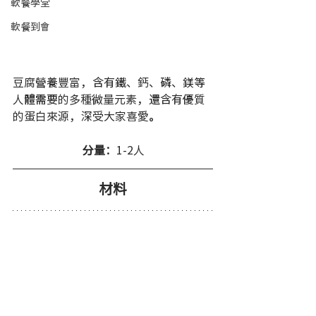
軟餐學堂
軟餐到會
豆腐營養豐富，含有鐵、鈣、磷、鎂等
人體需要的多種微量元素，還含有優質
的蛋白來源，深受大家喜愛。  
分量：
1-2人 
材料