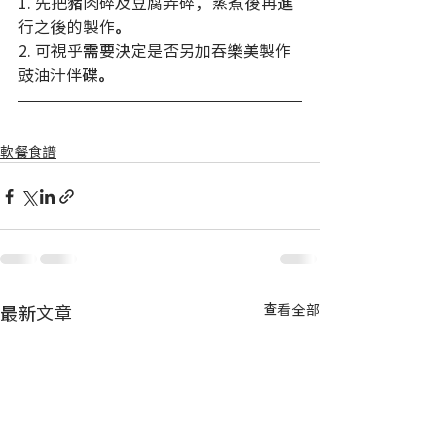
1. 先把豬肉碎及豆腐弄碎，蒸煮後再進
行之後的製作。
2. 可視乎需要決定是否另加吞樂美製作
豉油汁伴碟。
軟餐食譜
最新文章
查看全部