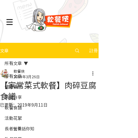
文章
註冊
所有文章
軟餐俠
所有文章
2019年3月26日
【家常菜式軟餐】肉碎豆腐
健康資訊
食譜
新聞分享
已更新：
2019年9月11日
軟餐食譜
活動花絮
長者營養話你知