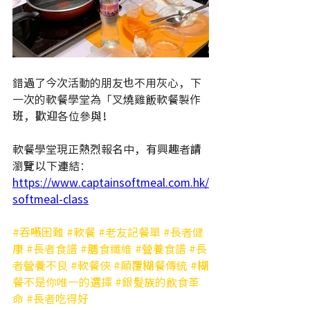
錯過了今次活動的朋友也不用灰心，下
一次的軟餐學堂為「叉燒雞飯軟餐製作
班，歡迎各位參與！
軟餐學堂現正熱烈報名中，有興趣者請
瀏覽以下連結：
https://www.captainsoftmeal.com.hk/
softmeal-class
#吞嚥困難
#軟餐
#老友記餐單
#長者健
康
#長者食譜
#膳食纖維
#營養食譜
#長
者營養不良
#軟餐俠
#顛覆糊餐傳統
#糊
餐不是你唯一的選擇
#銀髮族的飲食革
命
#長者吃得好