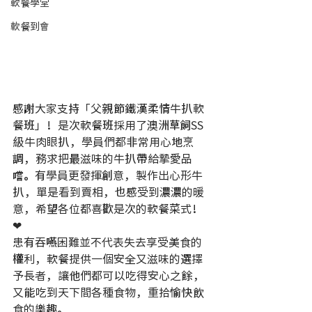
軟餐學堂
軟餐到會
感謝大家支持「父親節鐵漢柔情牛扒軟
餐班」！是次軟餐班採用了澳洲草飼SS
級牛肉眼扒，學員們都非常用心地烹
調，務求把最滋味的牛扒帶給摯愛品
嚐。有學員更發揮創意，製作出心形牛
扒，單是看到賣相，也感受到濃濃的暖
意，希望各位都喜歡是次的軟餐菜式！
❤
患有吞嚥困難並不代表失去享受美食的
權利，軟餐提供一個安全又滋味的選擇
予長者，讓他們都可以吃得安心之餘，
又能吃到天下間各種食物，重拾愉快飲
食的樂趣。