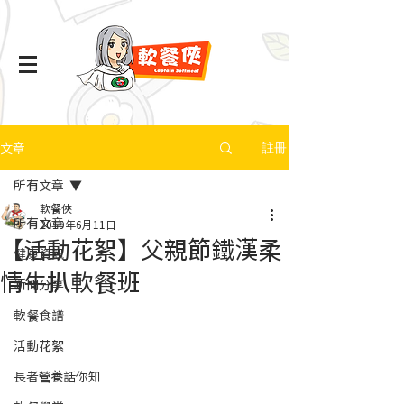
文章
註冊
所有文章
軟餐俠
所有文章
2019年6月11日
【活動花絮】父親節鐵漢柔
健康資訊
情牛扒軟餐班
新聞分享
軟餐食譜
活動花絮
長者營養話你知