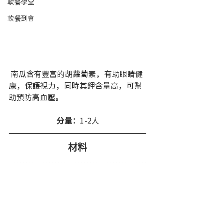
軟餐學堂
軟餐到會
 南瓜含有豐富的胡蘿蔔素，有助眼睛健
康，保護視力，同時其鉀含量高，可幫
助預防高血壓。
分量：
1-2人 
材料