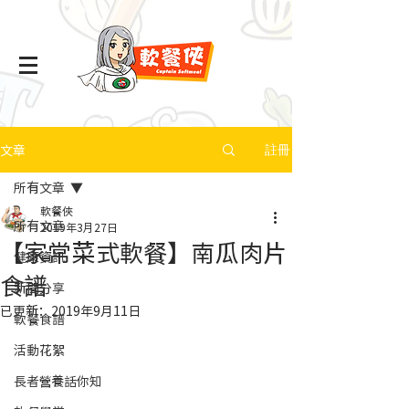
文章
註冊
所有文章
軟餐俠
所有文章
2019年3月27日
【家常菜式軟餐】南瓜肉片
健康資訊
食譜
新聞分享
已更新：
2019年9月11日
軟餐食譜
活動花絮
長者營養話你知