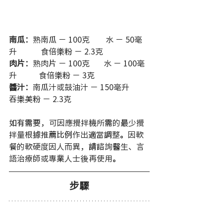
南瓜：
熟南瓜 － 100克        水 － 50毫
升            食倍樂粉 － 2.3克  
肉片：
熟肉片 － 100克       水 － 100毫
升           食倍樂粉 － 3克 
醬汁：
南瓜汁或鼓油汁 － 150毫升　　
吞樂美粉 － 2.3克 
如有需要，可因應攪拌機所需的最少攪
拌量根據推薦比例作出適當調整。因軟
餐的軟硬度因人而異，請諮詢醫生、言
語治療師或專業人士後再使用。
步驟