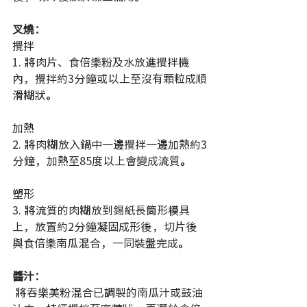
叉燒：
攪拌
1. 將肉片、食倍樂粉及水放進攪拌機
內，攪拌約3分鐘或以上至沒有顆粒成順
滑糊狀。 
加熱
2. 將肉糊放入鍋中一邊攪拌一邊加熱約3
分鐘，加熱至85度以上會變成流質。 
塑形
3. 將流質的肉糊放到錫紙長筒形模具
上，放置約2分鐘凝固成形後，切片後
與食倍樂南瓜混合，一同裝盤完成。 
醬汁：
 將吞樂美粉混合已調製的南瓜汁或鼓油