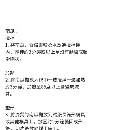
南瓜
：
攪拌
1. 將南瓜、食倍樂粉及水放進攪拌機
內，攪拌約3分鐘或以上至沒有顆粒成順
滑糊狀。 
加熱
2. 將南瓜糊放入鍋中一邊攪拌一邊加熱
約3分鐘，加熱至85度以上會變成流
質。 
塑形
3. 將流質的南瓜糊放到錫紙長筒形模具
或其他模具上，放置約2分鐘凝固成形
後，切片後放於碟上備用。 