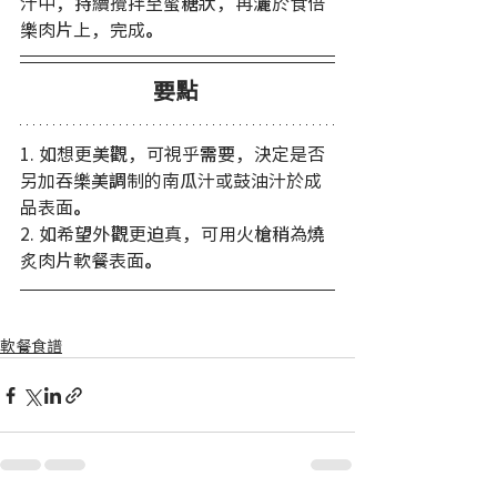
汁中，持續攪拌至蜜糖狀，再灑於食倍
樂肉片上，完成。 
要點
1. 如想更美觀，可視乎需要，決定是否
另加吞樂美調制的南瓜汁或鼓油汁於成
品表面。
2. 如希望外觀更迫真，可用火槍稍為燒
炙肉片軟餐表面。
軟餐食譜