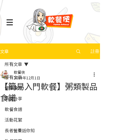
文章
註冊
所有文章
軟餐俠
所有文章
2019年12月1日
【簡易入門軟餐】粥類製品
健康資訊
食譜
新聞分享
軟餐食譜
活動花絮
長者營養話你知