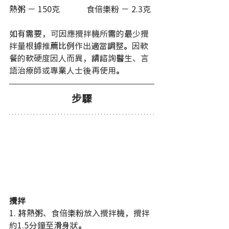
熱粥 － 150克             食倍樂粉 － 2.3克
如有需要，可因應攪拌機所需的最少攪
拌量根據推薦比例作出適當調整。因軟
餐的軟硬度因人而異，請諮詢醫生、言
語治療師或專業人士後再使用。
步驟
攪拌
1. 將熱粥、食倍樂粉放入攪拌機，攪拌
約1.5分鐘至滑身狀。