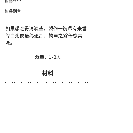
軟餐學堂
軟餐到會
如果想吃得清淡些，製作一碗帶有米香
的白粥便最為適合，簡單之餘倍感美
味。
分量：
1-2人 
材料