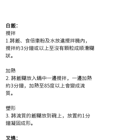
白飯：
攪拌
1.將飯、食倍樂粉及水放進攪拌機內，
攪拌約3分鐘或以上至沒有顆粒成順滑糊
狀。
加熱
2. 將飯糊放入鍋中一邊攪拌，一邊加熱
約3分鐘，加熱至85度以上會變成流
質。
塑形
3. 將流質的飯糊放到碗上，放置約1分
鐘凝固成形。
叉燒：