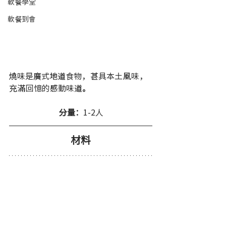
軟餐學堂
軟餐到會
燒味是廣式地道食物，甚具本土風味，
充滿回憶的感動味道。
分量：
1-2人 
材料