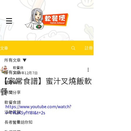
文章
註冊
所有文章
軟餐俠
所有文章
2019年12月7日
【家常食譜】蜜汁叉燒飯軟
健康資訊
餐
新聞分享
軟餐食譜
https://www.youtube.com/watch?
活動花絮
v=TWzKSyfYl8I&t=2s
長者營養話你知