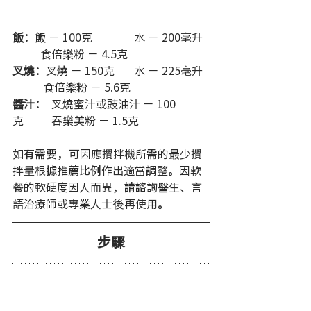
飯：
飯 － 100克               水 － 200毫升  
          食倍樂粉 － 4.5克  
叉燒：
叉燒 － 150克       水 － 225毫升  
           食倍樂粉 － 5.6克 
醬汁： 
 叉燒蜜汁或豉油汁 － 100
克　　  吞樂美粉 － 1.5克 
如有需要，可因應攪拌機所需的最少攪
拌量根據推薦比例作出適當調整。因軟
餐的軟硬度因人而異，請諮詢醫生、言
語治療師或專業人士後再使用。
步驟