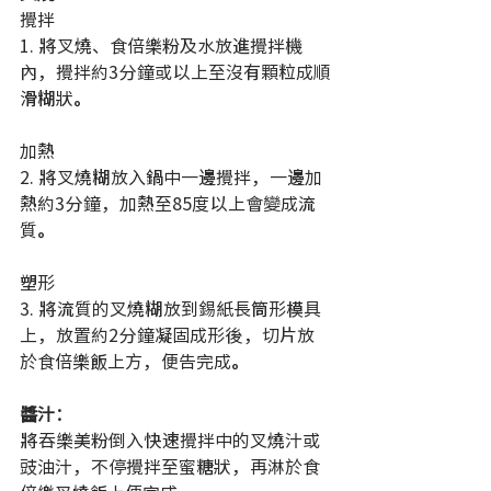
攪拌
1. 將叉燒、食倍樂粉及水放進攪拌機
內，攪拌約3分鐘或以上至沒有顆粒成順
滑糊狀。
加熱
2. 將叉燒糊放入鍋中一邊攪拌，一邊加
熱約3分鐘，加熱至85度以上會變成流
質。
塑形
3. 將流質的叉燒糊放到錫紙長筒形模具
上，放置約2分鐘凝固成形後，切片放
於食倍樂飯上方，便告完成。
醬汁：
將吞樂美粉倒入快速攪拌中的叉燒汁或
豉油汁，不停攪拌至蜜糖狀，再淋於食