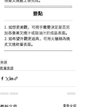
倍樂叉燒飯上便完成。
要點
1. 如想更美觀，可視乎需要決定是否另
加吞樂美叉燒汁或鼓油汁於成品表面。
2. 如希望外觀更迫真，可用火槍稍為燒
炙叉燒軟餐表面。
食譜
軟餐食譜
最新文章
查看全部