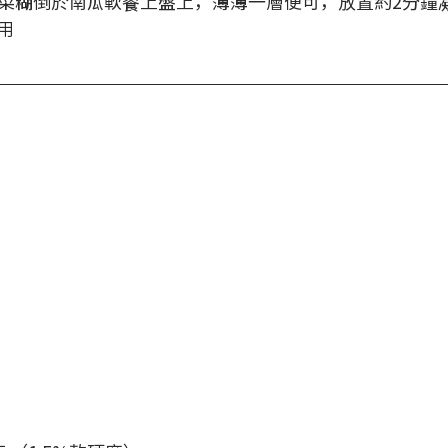
的菠菜糊倒於南瓜軟餐上盤上，薄薄一層便可，放置約2分鐘
用