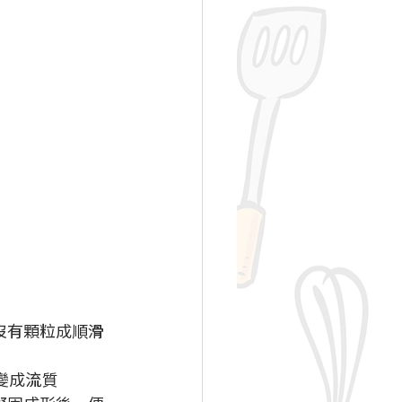
沒有顆粒成順滑
變成流質