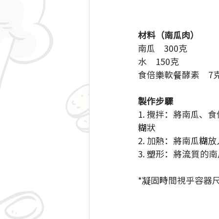
材料（南瓜肉）
南瓜　300克
水　150克
食倍樂軟餐酵素　7克
製作步驟
1. 攪拌：將南瓜
糊狀 
2. 加熱：將南瓜糊
3. 塑形：將流質
*凝固時間視乎容器