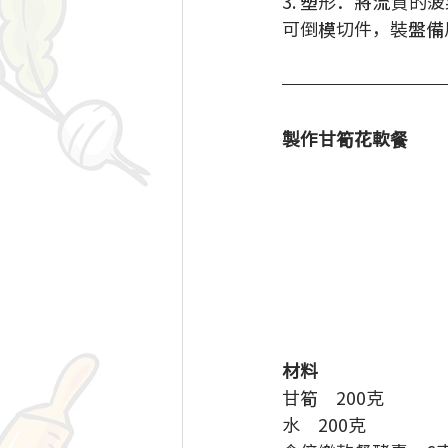
3. 塑形：將流質
可倒模切件，裝盤備
製作甘筍花軟餐
材料
甘筍　200克
水　200克