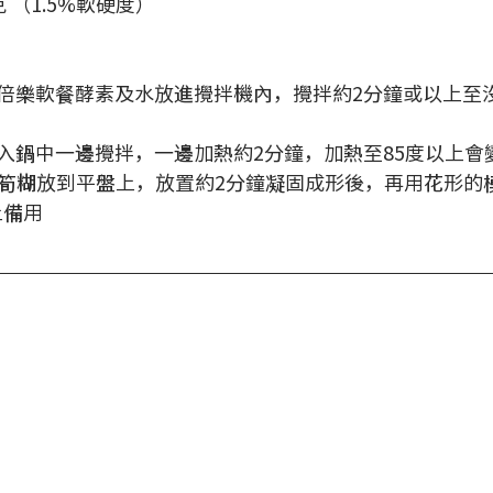
 （1.5%軟硬度）
、食倍樂軟餐酵素及水放進攪拌機內，攪拌約2分鐘或以上至
放入鍋中一邊攪拌，一邊加熱約2分鐘，加熱至85度以上會
的甘筍糊放到平盤上，放置約2分鐘凝固成形後，再用花形的
上備用