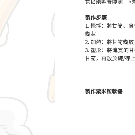
食倍樂軟餐酵素　6克
製作步驟 
1. 攪拌：將甘筍
糊狀 
2. 加熱：將甘筍糊
3. 塑形：將流質
甘筍，再放於碗/碟
製作粟米粒軟餐