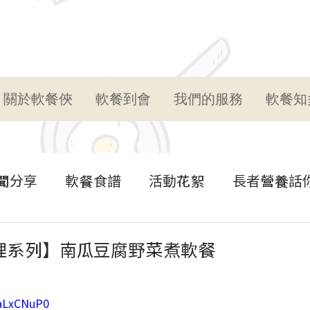
關於軟餐俠
軟餐到會
我們的服務
軟餐知
聞分享
軟餐食譜
活動花絮
長者營養話
理系列】南瓜豆腐野菜煮軟餐
HaLxCNuP0