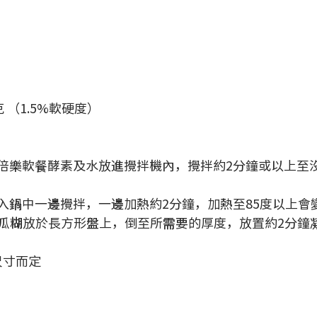
 （1.5%軟硬度）
、食倍樂軟餐酵素及水放進攪拌機內，攪拌約2分鐘或以上至
放入鍋中一邊攪拌，一邊加熱約2分鐘，加熱至85度以上會
的南瓜糊放於長方形盤上，倒至所需要的厚度，放置約2分鐘
尺寸而定