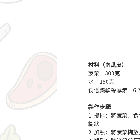
材料（南瓜皮）
菠菜　300克
水　150克
食倍樂軟餐酵素　6.7
製作步驟  
1. 攪拌：將菠菜
糊狀  
2. 加熱：將菠菜糊