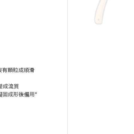
沒有顆粒成順滑
變成流質
凝固成形後備用*