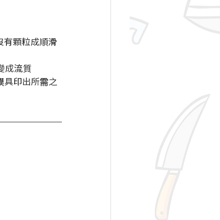
沒有顆粒成順滑
變成流質 
模具印出所需之