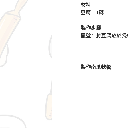
材料
豆腐　1磚
製作步驟
擺盤：將豆腐放於煲
製作南瓜軟餐