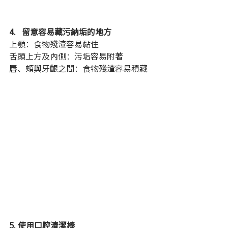
4.   留意容易藏污納垢的地方
上顎：食物殘渣容易黏住
舌頭上方及內側：污垢容易附著
唇、頰與牙齦之間：食物殘渣容易積藏
5. 使用口腔清潔棒