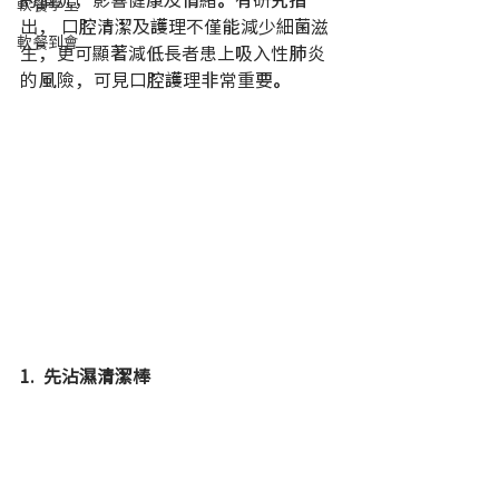
軟餐學堂
出， 口腔清潔及護理不僅能減少細菌滋
軟餐到會
生，更可顯著減低長者患上吸入性肺炎
的風險，可見口腔護理非常重要。
1.  先沾濕清潔棒 