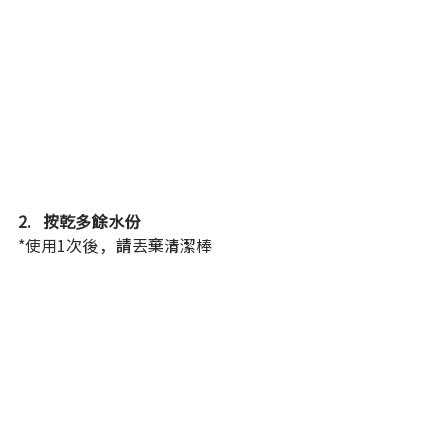
2.   按乾多餘水份
*使用1次後，請丟棄清潔棒 