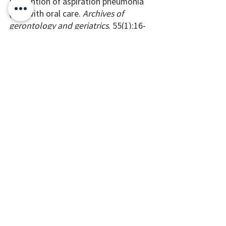
Prevention of aspiration pneumonia 
(AP) with oral care. 
Archives of 
gerontology and geriatrics
. 55(1):16-
21 
2. 吞嚥照護食-給有吞嚥及咀嚼問題者的
日常食譜 (2019)，張海靜，大雁出版基
地。
健康資訊
最新文章
查看全部