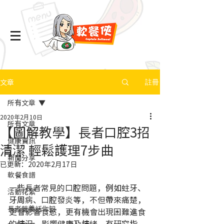
文章
註冊
所有文章
2020年2月10日
所有文章
【圖解教學】長者口腔3招
健康資訊
清潔 輕鬆護理7步曲
新聞分享
已更新：
2020年2月17日
軟餐食譜
一些長者常見的口腔問題，例如蛀牙、
活動花絮
牙周病、口腔發炎等，不但帶來痛楚，
長者營養話你知
更會影響食慾，更有機會出現困難進食
的情況，影響健康及情緒。有研究指