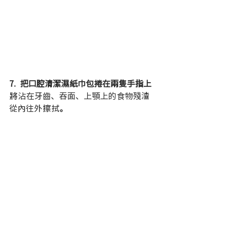
7.  把口腔清潔濕紙巾包捲在兩隻手指上
將沾在牙齒、吞面、上顎上的食物殘渣
從內往外擦拭。 