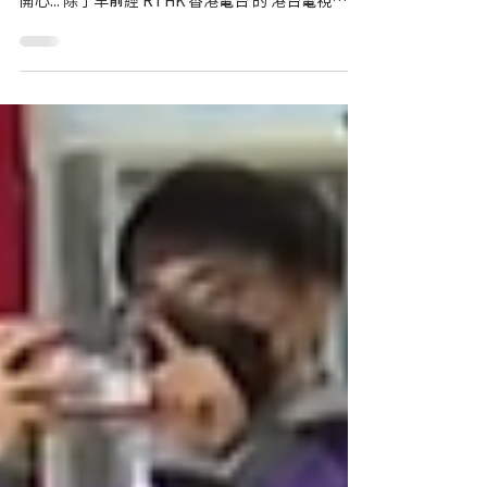
廚師
我覺得做軟餐最重要的是可以還原到食物的味道和
賣相！可以剌激長者食慾，亦可以見到佢地食得好
開心... 除了早前經 RTHK 香港電台 的 港台電視
32【凝聚香港】播出的「樂齡有辦法-重拾回憶的流
動五感大茶樓」之外，專訪我們軟餐顧問馬永成師
傅的軟餐廚師篇亦已播出，大家有沒有準...