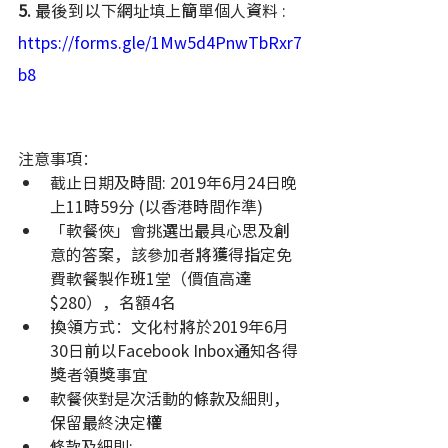
5.
 最後到以下網址填上簡單個人資料 : 
https://forms.gle/1Mw5d4PnwTbRxr7
b8
注意事項：
截止日期及時間: 2019年6月24日晚
上11時59分 (以香港時間作準)
「軟餐俠」會挑選出最具心思及創
意的答案，該參加者將獲得指定免
費軟餐製作班1堂（價值高達
$280），名額4名
換領方式：文化村將於2019年6月
30日前以Facebook Inbox通知各得
獎者領獎事宜
軟餐俠對是次活動的條款及細則，
保留最終決定權
條款及細則: 