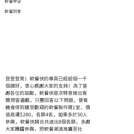
軟餐學堂
軟餐到會
登登登凳！軟餐俠的專頁已經超個一千
個讚好，衷心感謝大家的支持！為了答
謝各位的鼓勵，軟餐俠是次特意推出有
獎問答遊戲，只要回答以下問題，便有
機會得到極受歡迎的軟餐製作班1堂，價
值高達$280，名額4名，如果多於50人
參與，軟餐俠將合共送出8個名額，多謝
大家踴躍參與，把軟餐潮流推廣至社