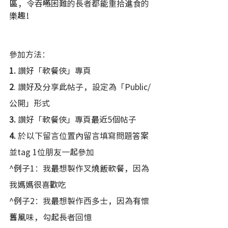
區，令吞嚥困難的長者都能重拾進食的
樂趣！
參加方法：
1.
 讚好「軟餐俠」專頁
2
. 讚好及分享此帖子，設定為「Public/
公開」形式
3.
 讚好「軟餐俠」專頁最近5個帖子
4.
 於以下留言位置內留言填寫問題答案
並tag 1位朋友一起參加
^例子1：我最想製作叉燒飯軟餐，因為
我媽媽很喜歡吃
^例子2：我最想製作西多士，因為有懷
舊風味，勾起長者回憶