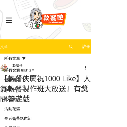
文章
註冊
所有文章
軟餐俠
所有文章
2019年6月3日
【軟餐俠慶祝1000 Like】人
健康資訊
氣軟餐製作班大放送！有獎
新聞分享
問答遊戲
軟餐食譜
活動花絮
長者營養話你知