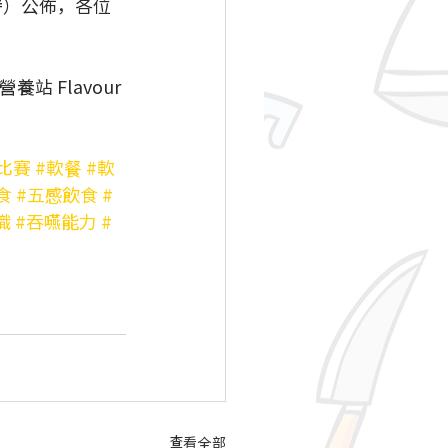
0時）公佈，各位
養站 Flavour 
比賽
#軟餐
#軟
食
#五感飲食
#
識
#吞嚥能力
#
查看全部