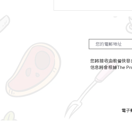
【軟餐俠分享☺️】端午節
「糉」有溫情 社企開班教整
「軟糉」
您將接收由軟餐俠發
信息將會根據The Proj
電子