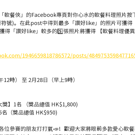
軟餐俠」的Facebook專頁對你心水的軟餐料理照片按下「
符號)。在此post中得到最多「讚好like」的照片可獲得【
獲得「讚好like」較多的5️⃣張照片將獲得 【軟餐料理優異
ook.com/1946659818786572/posts/484975359847716
午12時） 至 2月28日（早上9時） 
】1名 （獎品總值 HK$1,800)   
（獎品總值 HK$950) 
位參賽的朋友打打氣📣！歡迎大家將眼前多款愛心軟餐料理