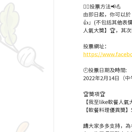
👉🏻投票方法📢💪 
由即日起，你可以於「
👍」(不包括其他表情
人氣大獎】🏆，其次
投票網址：
https://www.faceb
🕘投票日期及時間: 
2022年2月14日（中
🏆獎項🏆 
【我至like軟餐人氣大獎
【軟餐料理優異獎】5名
請大家多多支持，為各