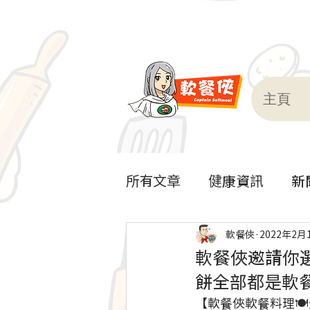
主頁
所有文章
健康資訊
新
軟餐到會
軟餐俠
2022年2月
軟餐俠邀請你選
餅全部都是軟
【軟餐俠軟餐料理🍽分享