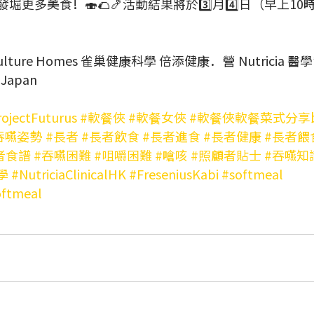
堀更多美食！🍣🌮🍤活動結果將於3️⃣月4️⃣日（早上1
 
ure Homes 雀巢健康科學 倍添健康．營 Nutricia 醫學營
 Japan 
ojectFuturus
#軟餐俠
#軟餐女俠
#軟餐俠軟餐菜式分享
吞嚥姿勢
#長者
#長者飲食
#長者進食
#長者健康
#長者餵
者食譜
#吞嚥困難
#咀嚼困難
#嗆咳
#照顧者貼士
#吞嚥知
學
#NutriciaClinicalHK
#FreseniusKabi
#softmeal
oftmeal