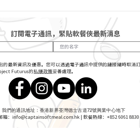
「區區有啖好食」照護食‧社
區日
訂閱電子通訊，緊貼軟餐俠最新消息
出的最新資訊及優惠。您可以透過電子通訊中提供的鏈接隨時取消
ect Futurus的
私隱政策
妥善處理。
我們的通訊地址：香港新界荃灣德士古道72號興業中心地下
郵箱：
info@captainsoftmeal.com.hk
| 軟餐熱線：+852 6061 8830