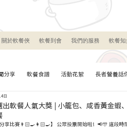
關於軟餐俠
軟餐到會
我們的服務
軟餐知
聞分享
軟餐食譜
活動花絮
長者營養話
14日
出軟餐人氣大獎 | 小籠包、咸香黃金蝦
餐
比賽👨🏻‍🍳👩🏻‍🍳】 公眾投票開始啦！📢🎊 這