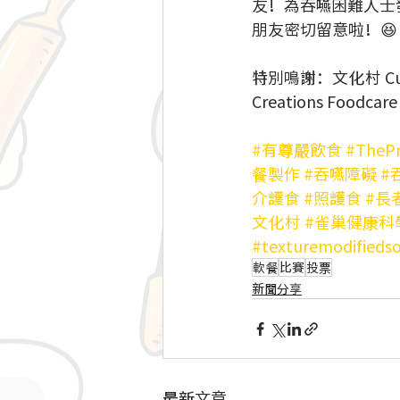
友！為吞嚥困難人士發
朋友密切留意啦！😆
特別鳴謝：文化村 Cult
Creations Foodcare
#有尊嚴飲食
#ThePr
餐製作
#吞嚥障礙
#
介護食
#照護食
#長
文化村
#雀巢健康科
#texturemodifieds
軟餐
比賽
投票
新聞分享
最新文章