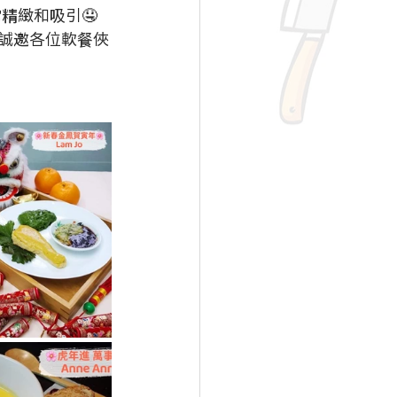
精緻和吸引🤤 
現誠邀各位軟餐俠