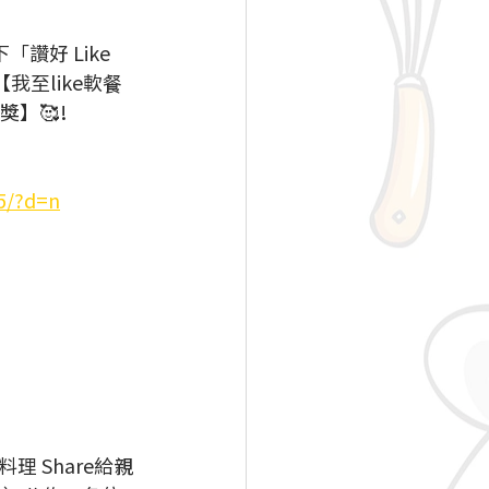
讚好 Like
我至like軟餐
獎】🥰！
5/?d=n
 Share給親