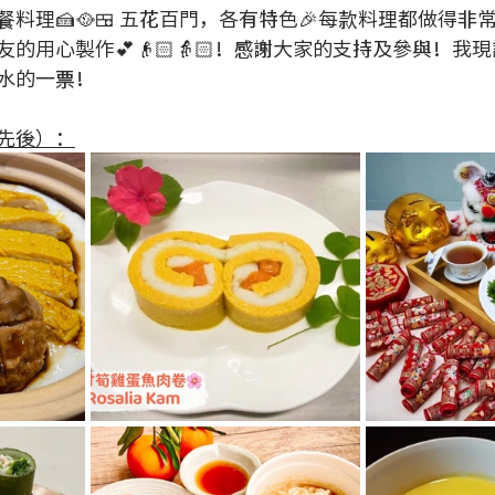
料理🍰🥘🍱 五花百門，各有特色🎉每款料理都做得非常
的用心製作💕👴🏻👵🏻！感謝大家的支持及參與！我
水的一票！ 
先後）：