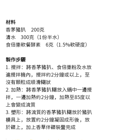
材料
香茅豬扒　200克
清水　300克（1份半水）
食倍樂軟餐酵素　6克（1.5%軟硬度）
製作步驟
1. 
攪拌：將香茅豬扒、食倍樂粉及水放
進攪拌機內，攪拌約2分鐘或以上，至
沒有顆粒成順滑糊狀
2. 
加熱：將香茅豬扒糊放入鍋中一邊攪
拌，一邊加熱約2分鐘，加熱至85度以
上會變成流質
3. 
塑形：將流質的香茅豬扒糊放於豬扒
模具上，放置約2分鐘凝固成形後，放
於碟上，加上香草伴碟裝盤完成