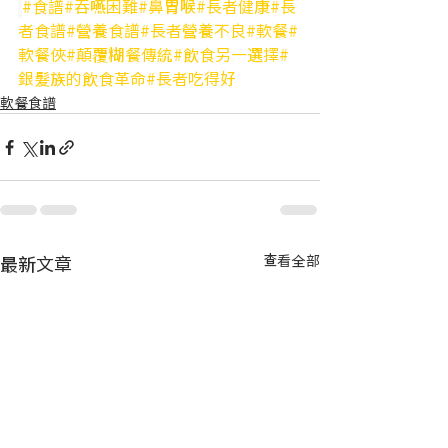
#食譜
#吞嚥困難
#鼻胃喉
#長者健康
#長
者食譜
#營養食譜
#長者營養不良
#軟餐
#
軟餐俠
#顛覆糊餐傳統
#飲食另一選擇
#
銀髮族的飲食革命
#長者吃得好
軟餐食譜
最新文章
查看全部