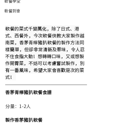
軟餐學堂
軟餐到會
軟餐的菜式千變萬化，除了日式、港
式、西餐外，今次軟餐俠教大家製作越
南菜，香茅青檸豬扒軟餐的製作方法同
樣簡單，但卻非常清新及惹味，令人忍
不住食指大動！想轉轉口味，又或想製
作開胃菜，不妨可以考慮嘗試製作，別
有一番風味，希望大家會喜歡是次的菜
式！ 
香茅青檸豬扒軟餐食譜
分量：1-2人
製作
香茅豬扒軟餐