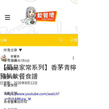
文章
註冊
所有文章
軟餐俠
所有文章
2020年7月6日
【簡易家常系列】香茅青檸
健康資訊
豬扒軟餐食譜
新聞分享
已更新：
2020年8月12日
軟餐食譜
活動花絮
https://www.youtube.com/watch?
v=RUt44Kizw_M
長者營養話你知