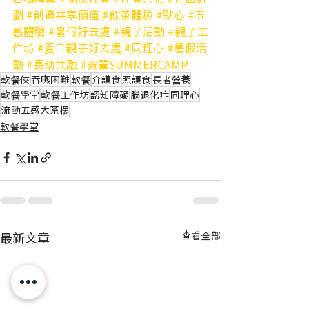
劃
#創造共享價值
#飲茶體驗
#點心
#五
感體驗
#暑假好去處
#親子活動
#親子工
作坊
#夏日親子好去處
#同理心
#暑假活
動
#長幼共融
#寶輩SUMMERCAMP
軟餐俠
吞嚥困難
軟餐
介護食
照護食
長者營養
軟餐學堂
軟餐工作坊
認知障礙
腦退化症
同理心
流動五感大茶樓
軟餐學堂
最新文章
查看全部