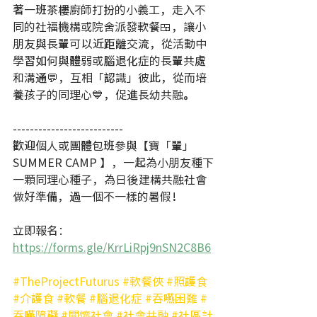
著一班茶樓廚師打扮的小義工，走入不
同的社福機構或院舍派發軟餐🍱，讓小
朋友與長輩可以近距離交流，從活動中
學習如何與體弱或腦退化症的長輩共處
和溝通💬，互相「認識」彼此，從而培
養孩子的同理心💙，促進長幼共融。
--------------------------
歡迎個人或團體包班參與【寶「輩」 
SUMMER CAMP 】，一起為小朋友種下
一顆同理心種子，為日後建構共融社會
做好準備，過一個不一樣的暑假！
立即報
名：
https://forms.gle/KrrLiRpj9nSN2C8B6
#TheProjectFuturus
#軟餐俠
#照護食
#介護食
#軟餐
#腦退化症
#吞嚥困難
#
吞嚥障礙
#關懷社會
#社會共融
#社區計