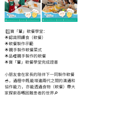
 1️⃣寶「輩」軟餐學堂：
🌟認識照護食（軟餐）
🌟軟餐製作示範
🌟親手製作軟餐菜式
🌟品嚐親手製作的軟餐
🌟寶「輩」軟餐學堂完成證書
小朋友會在家長的陪伴下一同製作軟餐
🥣，過程中既能增進兩代之間的溝通和
協作能力，亦能透過食物（軟餐）帶大
家探索吞嚥困難患者的世界🔎 