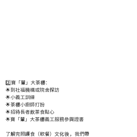
2️⃣寶「輩」大茶樓：
🌟到社福機構或院舍探訪
🌟小義工訓練
🌟茶樓小廚師打扮
🌟招待長者飲茶食點心
🌟寶「輩」大茶樓義工服務參與證書
了解完照護食（軟餐）文化後，我們帶