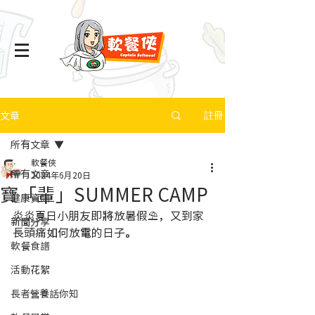
文章
註冊
所有文章
軟餐俠
所有文章
2024年6月20日
寶「輩」SUMMER CAMP
健康資訊
炎炎夏日小朋友即將放暑假⛱️，又到家
新聞分享
長頭痛如何放電的日子。
軟餐食譜
活動花絮
長者營養話你知