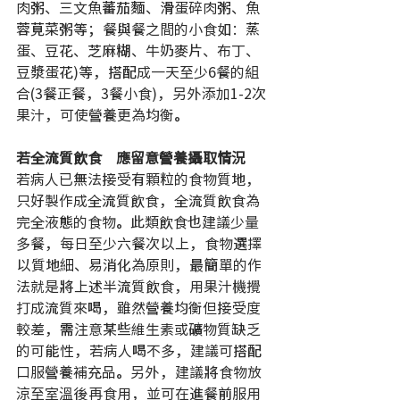
肉粥、三文魚蕃茄麵、滑蛋碎肉粥、魚
蓉莧菜粥等；餐與餐之間的小食如：蒸
蛋、豆花、芝麻糊、牛奶麥片、布丁、
豆漿蛋花)等，搭配成一天至少6餐的組
合(3餐正餐，3餐小食)，另外添加1-2次
果汁，可使營養更為均衡。
若全流質飲食　應留意營養攝取情況
若病人已無法接受有顆粒的食物質地，
只好製作成全流質飲食，全流質飲食為
完全液態的食物。此類飲食也建議少量
多餐，每日至少六餐次以上，食物選擇
以質地細、易消化為原則，最簡單的作
法就是將上述半流質飲食，用果汁機攪
打成流質來喝，雖然營養均衡但接受度
較差，需注意某些維生素或礦物質缺乏
的可能性，若病人喝不多，建議可搭配
口服營養補充品。另外，建議將食物放
涼至室溫後再食用，並可在進餐前服用