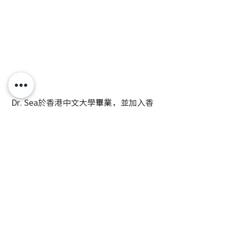
 Dr. Sea於香港中文大學畢業，並加入香
港中文大學營養研究中心。主要研究範
圍包括營養、生活模式和慢性疾病之間
的關係、體重管理和肥胖人士的健康質
素等，研究結果分別於不同著名期刊及
國際會議刊登及發表。
Dr. Sea更創立的健康生活模式輔導計
劃，不但是香港首個經臨床驗證有效的
體重管理營養諮詢療程，後來更被多個
臨床研究所應用。此外，她亦於雜誌及