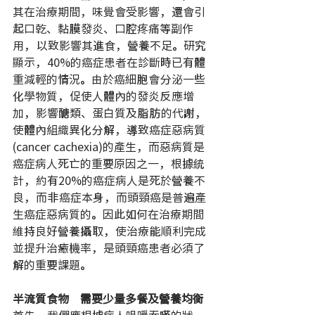
其在治療期間，味覺會受影響，還會引
起口乾、黏膜發炎、口腔疼痛等副作
用，以致影響其進食，營養不足。研究
顯示，40%的癌症患者在診斷時已有體
重減輕的情況。由於癌細胞會分泌一些
化學物質，促使人體內的發炎反應增
加，影響醣類、蛋白質及脂肪的代謝，
使體內組織異化分解，導致癌症惡病質
(cancer cachexia)的產生，而惡病質是
癌症病人死亡的重要原因之一，根據統
計，約有20%的癌症病人是死於營養不
良，而非癌症本身，而頭頸癌是普遍產
生癌症惡病質的。因此如何在治療期間
維持良好營養攝取，使治療能順利完成
並提升治癒機率，是頭頸癌患者必須了
解的重要課題。
半流質食物　需要少量多餐及營養均衡