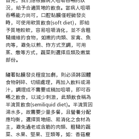
首先，我們應根據病人咀嚼吞嚥的狀
況，給予合適質地的飲食。當病人咀嚼
吞嚥能力尚可，口腔黏膜僅輕微發炎
時，可使用軟質飲食(soft diet)，即給
予質地較軟，容易咀嚼消化，並不含粗
糙纖維的食物，如嫩的肉類、家禽、魚
肉等，避免以煎、炸方式烹調，可用
蒸、燉等方式，蔬菜則選擇瓜類及嫩葉
部份。
隨著黏膜發炎程度加劇，則必須將固體
食物剁碎、切細處理，再加入飲料或湯
汁，調理成不需要或稍加咀嚼，即可吞
嚥之飲食，以減少刺激，此類飲食稱為
半流質飲食(semiliquid diet)。半流質因
湯水多，故需要少量多餐，且營養分配
應均衡，選擇質地細、易消化之食材為
主，避免過老或含筋的肉類、粗糙的蔬
菜、水果、堅果、豆類等，如：香菇瘦