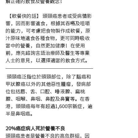
解正確的飲食及營養觀念！
 【軟餐俠的話】 頭頸癌患者或受病情影
響，因而影響進食，根據其吞嚥及咀嚼
的能力，可考慮把食物製作成軟餐，原
汁原味地進食各種食物，更可同時吸收
當中的營養，自然更加健康！在使用
前，應先諮詢言語治療師及醫生等專業
人士的意見，以選擇適當的飲食方式。
 頭頸癌泛指位於頭頸部位，除了腦癌和
甲狀腺癌以外的其他惡性腫瘤，發病部
位包括唇、舌、口腔、唾液腺、扁桃
腺、咽喉、鼻咽、鼻腔及鼻竇等。在香
港，頭頸癌每年有超過1,600宗新症，逾
半是鼻咽癌。
20%癌症病人死於營養不良
頭頸癌患者是營養不良的高危群組，因