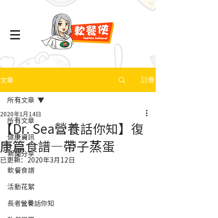
文章
註冊
所有文章
2020年1月14日
所有文章
【Dr. Sea營養話你知】復
健康資訊
康篇食譜—帶子蒸蛋
新聞分享
已更新：
2020年3月12日
軟餐食譜
活動花絮
長者營養話你知