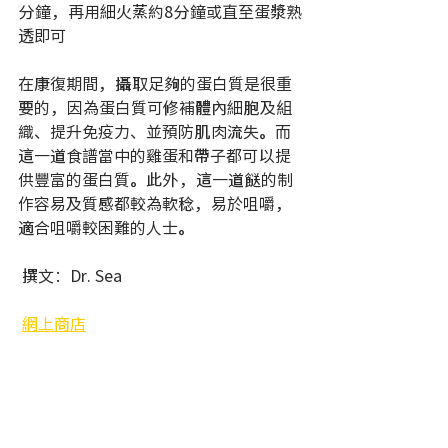
分鐘，再用細火蒸約8分鐘或直至蛋漿熟
透即可
在康復期間，攝取足夠的蛋白質是很重
要的，因為蛋白質可修補體內細胞及組
織、提升免疫力、並預防肌肉流失。而
這一道食譜當中的雞蛋和帶子都可以提
供豐富的蛋白質。此外，這一道餸的制
作容易及質感都較為軟稔，易於咀嚼，
適合咀嚼較困難的人士。
 撰文：Dr. Sea 
網上商店