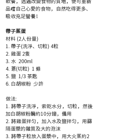
軟餐，透過改變食物的質地，便可重新
品嚐自己心愛的食物，自然吃得更多、
吸收充足營養！
帶子蒸蛋 
材料 (2人份量) 
1. 帶子(洗淨、切粒) 4粒
2. 雞蛋 2隻
3. 水  200ml
4. 蔥(切粒)  1 條
5. 鹽  1/3 茶匙
6. 白胡椒粉  少許
做法:
1. 將帶子洗淨，索乾水分，切粒，然後
加白胡椒粉醃約10分鐘，備用
2. 將雞蛋拌匀，加入水及鹽拌匀，用篩
隔蛋漿的雜質及大的泡沫
3. 將帶子粒放入蛋漿中，用大火蒸約2