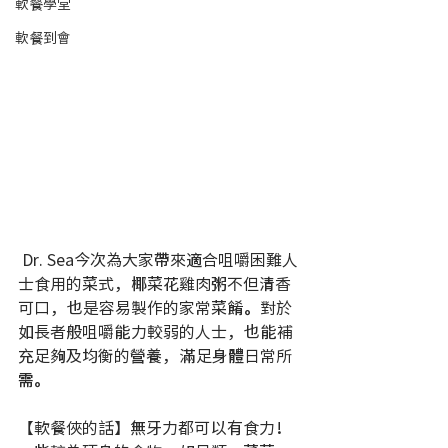
軟餐學堂
軟餐到會
 Dr. Sea今次為大家帶來適合咀嚼困難人
士食用的菜式，椰菜花雞肉粥不但清香
可口，也是容易製作的家常菜餚。對於
如長者般咀嚼能力較弱的人士，也能補
充足夠及均衡的營養，滿足身體日常所
需。
【軟餐俠的話】無牙力都可以有食力！