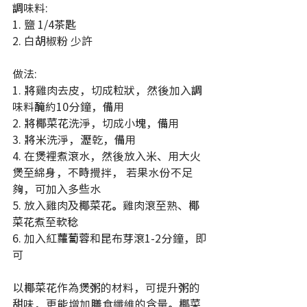
調味料:
1. 鹽 1/4茶匙
2. 白胡椒粉 少許
做法:
1. 將雞肉去皮，切成粒狀，然後加入調
味料醃約10分鐘，備用
2. 將椰菜花洗淨，切成小塊，備用
3. 將米洗淨，瀝乾，備用
4. 在煲裡煮滾水，然後放入米、用大火
煲至綿身，不時攪拌， 若果水份不足
夠，可加入多些水
5. 放入雞肉及椰菜花。雞肉滾至熟、椰
菜花煮至軟稔
6. 加入紅蘿蔔蓉和昆布芽滾1-2分鐘，即
可
以椰菜花作為煲粥的材料，可提升粥的
甜味，更能增加膳食纖維的含量。椰菜