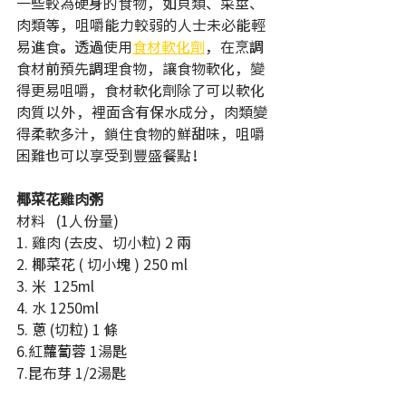
一些較為硬身的食物，如貝類、菜莖、
肉類等，咀嚼能力較弱的人士未必能輕
易進食。透過使用
食材軟化劑
，在烹調
食材前預先調理食物，讓食物軟化，變
得更易咀嚼，食材軟化劑除了可以軟化
肉質以外，裡面含有保水成分，肉類變
得柔軟多汁，鎖住食物的鮮甜味，咀嚼
困難也可以享受到豐盛餐點！
椰菜花雞肉粥
材料   (1人份量)
1. 雞肉 (去皮、切小粒) 2 兩
2. 椰菜花 ( 切小塊 ) 250 ml
3. 米  125ml
4. 水 1250ml
5. 蔥 (切粒) 1 條
6.紅蘿蔔蓉 1湯匙
7.昆布芽 1/2湯匙