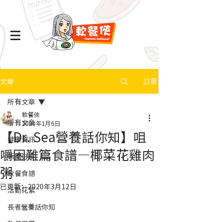
文章
註冊
所有文章
軟餐俠
所有文章
2020年1月6日
【Dr. Sea營養話你知】咀
健康資訊
嚼困難篇食譜—椰菜花雞肉
新聞分享
粥
軟餐食譜
已更新：
2020年3月12日
活動花絮
長者營養話你知