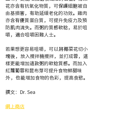
花亦含有抗氧化物質，可保護細胞被自
由基損害，有助延緩老化的功效。雞肉
亦含有優質蛋白質，可提升免疫力及預
防肌肉流失。而粥的質感軟稔，易於咀
嚼，適合咀嚼困難人士。
若果想更容易咀嚼，可以將椰菜花切小
塊後，放入攪拌機攪拌，並打成蓉，這
樣更能增加這款粥的軟稔質感。而加入
紅蘿蔔蓉和昆布芽可提升食物鮮甜味
外，也能增加食物的色彩，提高食慾。
撰文：Dr. Sea
網上商店