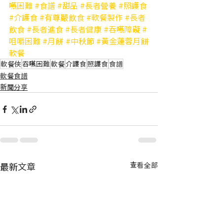
嚥困難
#食譜
#甜品
#長者營養
#照護食
#介護食
#有尊嚴飲食
#軟餐製作
#長者
飲食
#長者進食
#長者健康
#吞嚥障礙
#
咀嚼困難
#月餅
#中秋節
#黃金蓮蓉月餅
軟餐
軟餐俠
吞嚥困難
軟餐
介護食
照護食
食譜
軟餐食譜
新聞分享
最新文章
查看全部