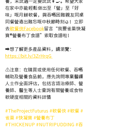
養，未試過一定要試試👩‍🍳。希望大家
在家中亦能輕鬆做出至「營」至「好
味」嘅月餅軟餐，與吞嚥困難親友同桌
同餐營造出難忘嘅中秋節時刻🥮！立即
去
軟餐俠Facebook
留言“我要雀巢快凝
寶®營養布丁食譜”索取食譜啦！
➡️想了解更多產品資料，請瀏覽：
https://bit.ly/3ZrHrqG 
⚠️注意：在購買或使用任何軟餐、吞嚥
輔助及營養食品前，應先詢問專業醫護
人士作全面評估，包括言語治療師、營
養師、醫生等人士查詢有關營養或食物
軟硬度相關的資料詳情
#TheProjectFuturus
#軟餐俠
#軟餐
#
雀巢
#快凝寶
#營養布丁
#THICKENUP
#NUTRIPUDDING
#吞