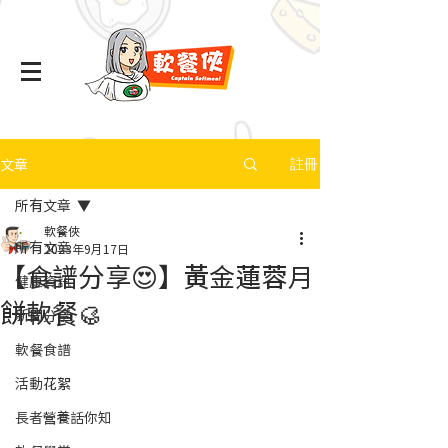
文章
註冊
所有文章
軟餐俠
所有文章
2023年9月17日
【食譜分享😍】黃金蓮蓉月
健康資訊
餅軟餐🥮
新聞分享
軟餐食譜
活動花絮
長者營養話你知