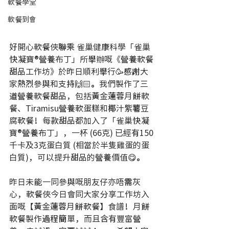
軟餐學堂
軟餐到會
好開心軟餐俠聯乘 雀巢健康科學「雀巢
快凝寶®營養布丁」所舉辦嘅《營養軟餐
甜品工作坊》於昨日順利舉行🥳感謝大
家熱烈參與和支持🙌🏻。我們製作了三
道營養軟餐甜品，包括黃金蓮蓉月餅軟
餐、Tiramisu營養軟蛋糕和椰汁紫薯豆
腐軟餐！每款甜品都加入了「雀巢快凝
寶®營養布丁」，一杯 (66克) 已經有150
千卡及3克蛋白質 (相當於半隻雞蛋的蛋
白質)，可以提升甜品的營養價值😋。
昨日未能一同參與嘅朋友仔亦唔需灰
心，軟餐俠今日會同大家分享工作坊入
面嘅【黃金蓮蓉月餅軟餐】食譜！月餅
軟餐製作過程簡單，而且含有豐富營