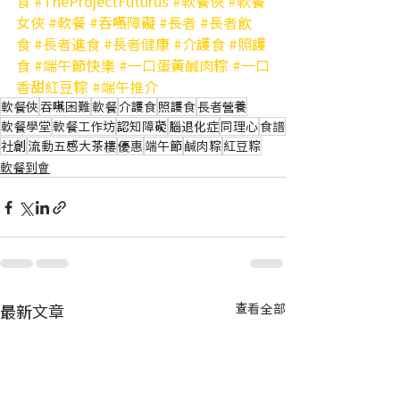
食
#TheProjectFuturus
#軟餐俠
#軟餐
女俠
#軟餐
#吞嚥障礙
#長者
#長者飲
食
#長者進食
#長者健康
#介護食
#照護
食
#端午節快樂
#一口蛋黃鹹肉粽
#一口
香甜紅豆粽
#端午推介
軟餐俠
吞嚥困難
軟餐
介護食
照護食
長者營養
軟餐學堂
軟餐工作坊
認知障礙
腦退化症
同理心
食譜
社創
流動五感大茶樓
優惠
端午節
鹹肉粽
紅豆粽
軟餐到會
最新文章
查看全部