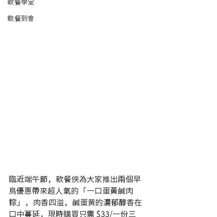
軟餐學堂
軟餐到會
臨近端午節，軟餐俠為大家推出兩個早
鳥優惠帶來超人氣的「一口蛋黃鹹肉
粽」，肉香四溢，鹹蛋黄的濃郁醇香在
口中蔓延，現時購買只需 $33/一份三