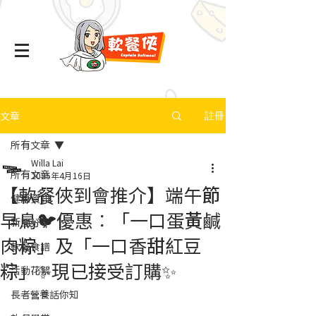
文章
註冊
所有文章
Willa Lai
所有文章
2025年4月16日
【軟餐俠到會推介】端午節
健康資訊
早鳥🐦優惠︰「一口蛋黃鹹
新聞分享
肉粽」及「一口香甜紅豆
軟餐食譜
粽」✨現已接受訂購✨
活動花絮
長者營養話你知