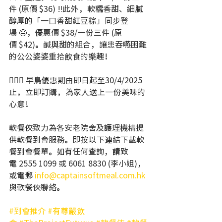
件 (原價 $36) ‼此外，軟糯香甜、細膩
醇厚的「一口香甜紅豆粽」同步登
場 🤤，優惠價 $38/一份三件 (原
價 $42)。鹹與甜的組合，讓患吞嚥困難
的公公婆婆重拾飲食的樂趣！
💁🏻‍♀️ 早鳥優惠期由即日起至30/4/2025
止，立即訂購，為家人送上一份美味的
心意！ 
軟餐俠致力為各安老院舍及護理機構提
供軟餐到會服務。即按以下連結下載軟
餐到會餐單。如有任何查詢，請致
電 2555 1099 或 6061 8830 (李小姐)，
或電郵 
info@captainsoftmeal.com.hk
與軟餐俠聯絡。
#到會推介
#有尊嚴飲