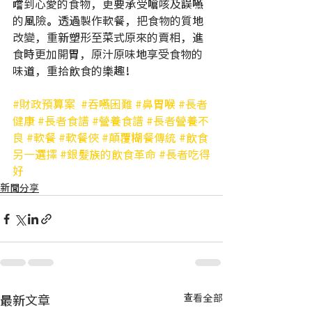
嚐到心愛的食物，更要承受嗆咳及誤嚥
的風險。透過製作軟餐，把食物的質地
改變，重新塑形至菜式原來的賣相，進
食時更加開胃，原汁原味地享受食物的
味道，重拾飲食的樂趣！
#財政預算案
#吞嚥困難
#鼻胃喉
#長者
健康
#長者食譜
#營養食譜
#長者營養不
良
#軟餐
#軟餐俠
#顛覆糊餐傳統
#飲食
另一選擇
#銀髮族的飲食革命
#長者吃得
好
新聞分享
最新文章
查看全部