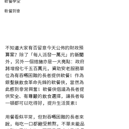
軟餐學堂
軟餐到會
不知道大家有否留意今天公佈的財政預
算案？除了「每人派發一萬元」的新聞
外，另外一個措施亦是一大亮點：政府
將增撥七千五百萬元，資助安老服務單
位為有吞嚥困難的長者提供軟餐！作為
銀髮族飲食革命先鋒的軟餐俠，當然為
此感到非常興奮！軟餐俠倡議為長者提
供安全、有尊嚴的飲食選擇，讓長者每
一頓都可以吃得好，提升生活質素！
用餐看似平常，但對吞嚥困難的長者來
說，每吃一口都飽受煎熬，不單未能品